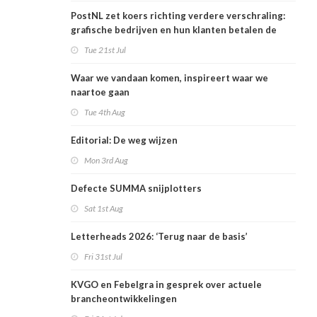
PostNL zet koers richting verdere verschraling:
grafische bedrijven en hun klanten betalen de
rekening
Tue 21st Jul
Waar we vandaan komen, inspireert waar we
naartoe gaan
Tue 4th Aug
Editorial: De weg wijzen
Mon 3rd Aug
Defecte SUMMA snijplotters
Sat 1st Aug
Letterheads 2026: ‘Terug naar de basis’
Fri 31st Jul
KVGO en Febelgra in gesprek over actuele
brancheontwikkelingen