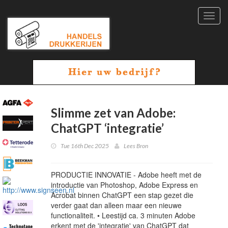
Toggl
navig
Slimme zet van Adobe:
ChatGPT ‘integratie’
Tue 16th Dec 2025
Lees Bron
PRODUCTIE INNOVATIE - Adobe heeft met de
introductie van Photoshop, Adobe Express en
Acrobat binnen ChatGPT een stap gezet die
verder gaat dan alleen maar een nieuwe
functionaliteit. • Leestijd ca. 3 minuten Adobe
erkent met de 'integratie' van ChatGPT dat