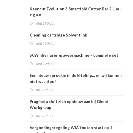
Keencut Evolution 3 Smartfold Cutter Bar 2.1 m –
z.g.a.n.
Wed 29th Jul
Cleaning cartridge Solvent Ink
Wed 29th Jul
50W fiberlaser graveermachine – complete set
Wed 29th Jul
Een nieuw sprookje in de Efteling… en wij kunnen
niet wachten!
Tue 28th Jul
Pragmeta sluit zich opnieuw aan bij Ghent
Workgroup
Tue 28th Jul
Vergoedingsregeling WIA-fouten start op 1