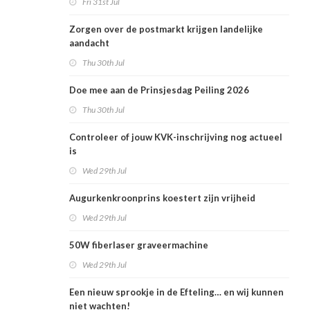
Fri 31st Jul
Zorgen over de postmarkt krijgen landelijke
aandacht
Thu 30th Jul
Doe mee aan de Prinsjesdag Peiling 2026
Thu 30th Jul
Controleer of jouw KVK-inschrijving nog actueel
is
Wed 29th Jul
Augurkenkroonprins koestert zijn vrijheid
Wed 29th Jul
50W fiberlaser graveermachine
Wed 29th Jul
Een nieuw sprookje in de Efteling… en wij kunnen
niet wachten!