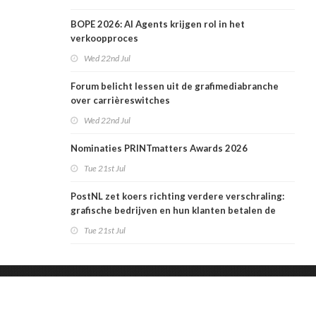
BOPE 2026: AI Agents krijgen rol in het
verkoopproces
Wed 22nd Jul
Forum belicht lessen uit de grafimediabranche
over carrièreswitches
Wed 22nd Jul
Nominaties PRINTmatters Awards 2026
Tue 21st Jul
PostNL zet koers richting verdere verschraling:
grafische bedrijven en hun klanten betalen de
rekening
Tue 21st Jul