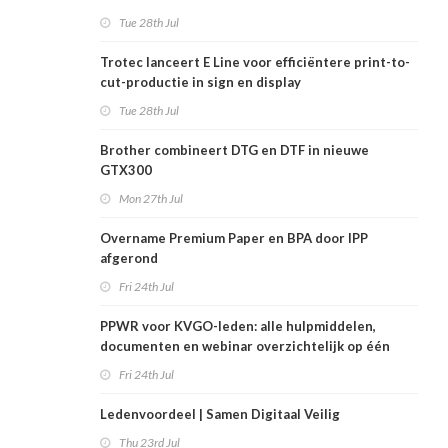
Tue 28th Jul
Trotec lanceert E Line voor efficiëntere print-to-
cut-productie in sign en display
Tue 28th Jul
Brother combineert DTG en DTF in nieuwe
GTX300
Mon 27th Jul
Overname Premium Paper en BPA door IPP
afgerond
Fri 24th Jul
PPWR voor KVGO-leden: alle hulpmiddelen,
documenten en webinar overzichtelijk op één
plek
Fri 24th Jul
Ledenvoordeel | Samen Digitaal Veilig
Thu 23rd Jul