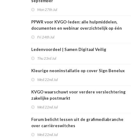
september
Mon 27th Jul
PPWR voor KVGO-leden: alle hulpmiddelen,
documenten en webinar overzichtelijk op één
plek
Fri 24th Jul
Ledenvoordeel | Samen Digitaal Veilig
Thu 23rd Jul
Kleurige neoninstallatie op cover Sign Benelux
Wed 22nd Jul
KVGO waarschuwt voor verdere verslechtering
zakelijke postmarkt
Wed 22nd Jul
Forum belicht lessen uit de grafimediabranche
over carrièreswitches
Wed 22nd Jul