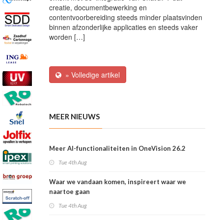
creatie, documentbewerking en
contentvoorbereiding steeds minder plaatsvinden
binnen afzonderlijke applicaties en steeds vaker
worden […]
» Volledige artikel
MEER NIEUWS
Meer AI-functionaliteiten in OneVision 26.2
Tue 4th Aug
Waar we vandaan komen, inspireert waar we
naartoe gaan
Tue 4th Aug