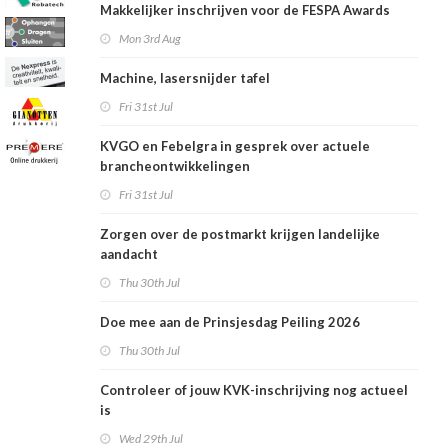
Makkelijker inschrijven voor de FESPA Awards
Mon 3rd Aug
Machine, lasersnijder tafel
Fri 31st Jul
KVGO en Febelgra in gesprek over actuele
brancheontwikkelingen
Fri 31st Jul
Zorgen over de postmarkt krijgen landelijke
aandacht
Thu 30th Jul
Doe mee aan de Prinsjesdag Peiling 2026
Thu 30th Jul
Controleer of jouw KVK-inschrijving nog actueel
is
Wed 29th Jul