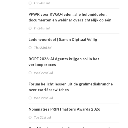
Fri 24th Jul
PPWR voor KVGO-leden: alle hulpmiddelen,
documenten en webinar overzichtelijk op één
plek
Fri 24th Jul
Ledenvoordeel | Samen Digitaal Veilig
Thu 23rd Jul
BOPE 2026: AI Agents krijgen rol in het
verkoopproces
Wed 22nd Jul
Forum belicht lessen uit de grafimediabranche
over carrièreswitches
Wed 22nd Jul
Nominaties PRINTmatters Awards 2026
Tue 21st Jul