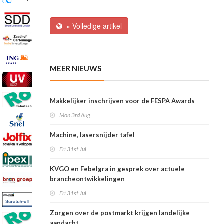
» Volledige artikel
MEER NIEUWS
Makkelijker inschrijven voor de FESPA Awards
Mon 3rd Aug
Machine, lasersnijder tafel
Fri 31st Jul
KVGO en Febelgra in gesprek over actuele
brancheontwikkelingen
Fri 31st Jul
Zorgen over de postmarkt krijgen landelijke
aandacht