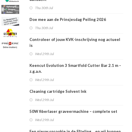
Thu 30th Jul
Doe mee aan de Prinsjesdag Peiling 2026
Thu 30th Jul
Controleer of jouw KVK-inschrijving nog actueel
is
Wed 29th Jul
Keencut Evolution 3 Smartfold Cutter Bar 2.1 m –
z.g.a.n.
Wed 29th Jul
Cleaning cartridge Solvent Ink
Wed 29th Jul
50W fiberlaser graveermachine – complete set
Wed 29th Jul
Een nieuw sprookje in de Efteling… en wij kunnen