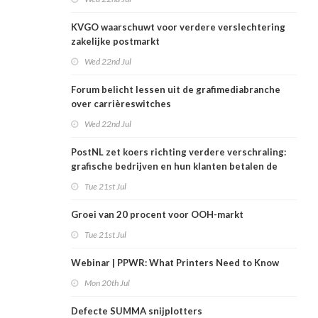
KVGO waarschuwt voor verdere verslechtering
zakelijke postmarkt
Wed 22nd Jul
Forum belicht lessen uit de grafimediabranche
over carrièreswitches
Wed 22nd Jul
PostNL zet koers richting verdere verschraling:
grafische bedrijven en hun klanten betalen de
rekening
Tue 21st Jul
Groei van 20 procent voor OOH-markt
Tue 21st Jul
Webinar | PPWR: What Printers Need to Know
Mon 20th Jul
Defecte SUMMA snijplotters