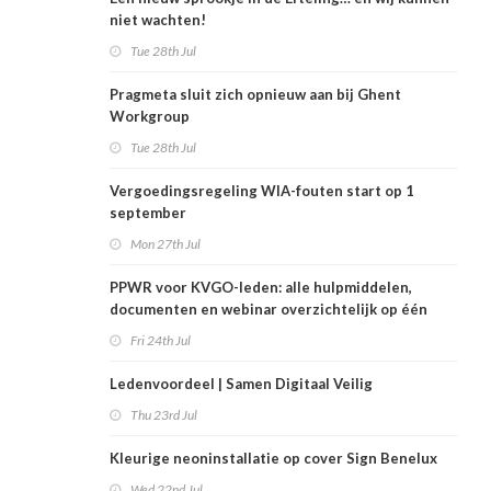
niet wachten!
Tue 28th Jul
Pragmeta sluit zich opnieuw aan bij Ghent
Workgroup
Tue 28th Jul
Vergoedingsregeling WIA-fouten start op 1
september
Mon 27th Jul
PPWR voor KVGO-leden: alle hulpmiddelen,
documenten en webinar overzichtelijk op één
plek
Fri 24th Jul
Ledenvoordeel | Samen Digitaal Veilig
Thu 23rd Jul
Kleurige neoninstallatie op cover Sign Benelux
Wed 22nd Jul