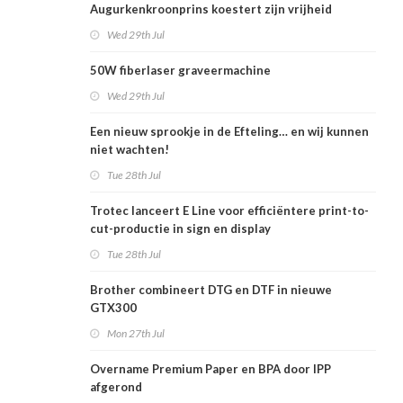
Augurkenkroonprins koestert zijn vrijheid
Wed 29th Jul
50W fiberlaser graveermachine
Wed 29th Jul
Een nieuw sprookje in de Efteling… en wij kunnen
niet wachten!
Tue 28th Jul
Trotec lanceert E Line voor efficiëntere print-to-
cut-productie in sign en display
Tue 28th Jul
Brother combineert DTG en DTF in nieuwe
GTX300
Mon 27th Jul
Overname Premium Paper en BPA door IPP
afgerond