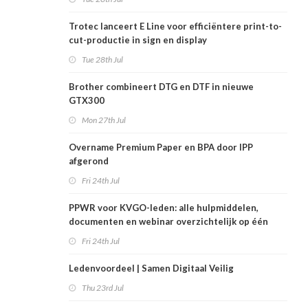
Trotec lanceert E Line voor efficiëntere print-to-
cut-productie in sign en display
Tue 28th Jul
Brother combineert DTG en DTF in nieuwe
GTX300
Mon 27th Jul
Overname Premium Paper en BPA door IPP
afgerond
Fri 24th Jul
PPWR voor KVGO-leden: alle hulpmiddelen,
documenten en webinar overzichtelijk op één
plek
Fri 24th Jul
Ledenvoordeel | Samen Digitaal Veilig
Thu 23rd Jul