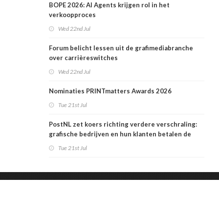
BOPE 2026: AI Agents krijgen rol in het
verkoopproces
Wed 22nd Jul
Forum belicht lessen uit de grafimediabranche
over carrièreswitches
Wed 22nd Jul
Nominaties PRINTmatters Awards 2026
Tue 21st Jul
PostNL zet koers richting verdere verschraling:
grafische bedrijven en hun klanten betalen de
rekening
Tue 21st Jul