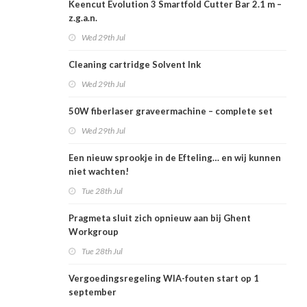
Keencut Evolution 3 Smartfold Cutter Bar 2.1 m –
z.g.a.n.
Wed 29th Jul
Cleaning cartridge Solvent Ink
Wed 29th Jul
50W fiberlaser graveermachine – complete set
Wed 29th Jul
Een nieuw sprookje in de Efteling… en wij kunnen
niet wachten!
Tue 28th Jul
Pragmeta sluit zich opnieuw aan bij Ghent
Workgroup
Tue 28th Jul
Vergoedingsregeling WIA-fouten start op 1
september