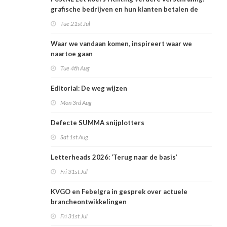
grafische bedrijven en hun klanten betalen de
rekening
Tue 21st Jul
Waar we vandaan komen, inspireert waar we
naartoe gaan
Tue 4th Aug
Editorial: De weg wijzen
Mon 3rd Aug
Defecte SUMMA snijplotters
Sat 1st Aug
Letterheads 2026: ‘Terug naar de basis’
Fri 31st Jul
KVGO en Febelgra in gesprek over actuele
brancheontwikkelingen
Fri 31st Jul