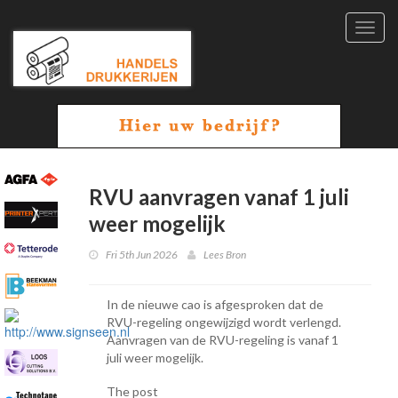
Toggl
navig
RVU aanvragen vanaf 1 juli
weer mogelijk
Fri 5th Jun 2026
Lees Bron
In de nieuwe cao is afgesproken dat de
RVU-regeling ongewijzigd wordt verlengd.
Aanvragen van de RVU-regeling is vanaf 1
juli weer mogelijk.
The post