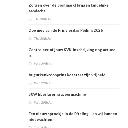
Zorgen over de postmarkt krijgen landelijke
aandacht
Thu 30th Jul
Doe mee aan de Prinsjesdag Peiling 2026
Thu 30th Jul
Controleer of jouw KVK-inschrijving nog actueel
is
Wed 29th Jul
Augurkenkroonprins koestert zijn vrijheid
Wed 29th Jul
50W fiberlaser graveermachine
Wed 29th Jul
Een nieuw sprookje in de Efteling… en wij kunnen
niet wachten!
Tue 28th Jul