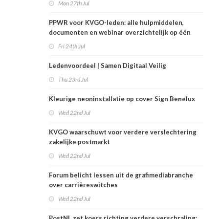
Mon 27th Jul
PPWR voor KVGO-leden: alle hulpmiddelen,
documenten en webinar overzichtelijk op één
plek
Fri 24th Jul
Ledenvoordeel | Samen Digitaal Veilig
Thu 23rd Jul
Kleurige neoninstallatie op cover Sign Benelux
Wed 22nd Jul
KVGO waarschuwt voor verdere verslechtering
zakelijke postmarkt
Wed 22nd Jul
Forum belicht lessen uit de grafimediabranche
over carrièreswitches
Wed 22nd Jul
PostNL zet koers richting verdere verschraling: