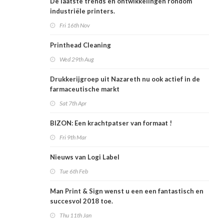
De laatste trends en ontwikkelingen rondom
industriële printers.
Fri 16th Nov
Printhead Cleaning
Wed 29th Aug
Drukkerijgroep uit Nazareth nu ook actief in de
farmaceutische markt
Sat 7th Apr
BIZON: Een krachtpatser van formaat !
Fri 9th Mar
Nieuws van Logi Label
Tue 6th Feb
Man Print & Sign wenst u een een fantastisch en
succesvol 2018 toe.
Thu 11th Jan