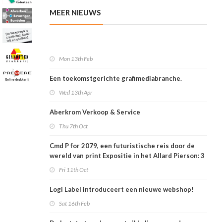
MEER NIEUWS
Mon 13th Feb
Een toekomstgerichte grafimediabranche.
Wed 13th Apr
Aberkrom Verkoop & Service
Thu 7th Oct
Cmd P for 2079, een futuristische reis door de
wereld van print Expositie in het Allard Pierson: 3
november 2019 tot en met 19 januari 2020.
Fri 11th Oct
Logi Label introduceert een nieuwe webshop!
Sat 16th Feb