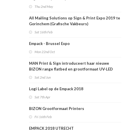
Thu 2nd May
All Mailing Solutions op Sign & Print Expo 2019 te
Gorinchem (Grafische Vakbeurs)
Sat 16th Feb
Empack - Brussel Expo
Mon 22nd Oct
MAN Print & Sign introduceert haar nieuwe
BIZON range flatbed en grootformaat UV-LED
printers.
Sat 2nd Jun
Logi Label op de Empack 2018
Sat 7th Apr
BIZON Grootformaat Printers
Fri 16th Feb
EMPACK 2018 UTRECHT