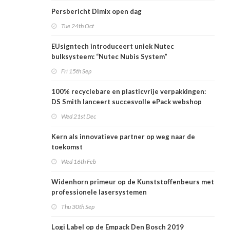
Persbericht Dimix open dag
Tue 24th Oct
EUsigntech introduceert uniek Nutec
bulksysteem: “Nutec Nubis System”
Fri 15th Sep
100% recyclebare en plasticvrije verpakkingen:
DS Smith lanceert succesvolle ePack webshop
voor het MKB ook in Nederland
Wed 21st Dec
Kern als innovatieve partner op weg naar de
toekomst
Wed 16th Feb
Widenhorn primeur op de Kunststoffenbeurs met
professionele lasersystemen
Thu 30th Sep
Logi Label op de Empack Den Bosch 2019