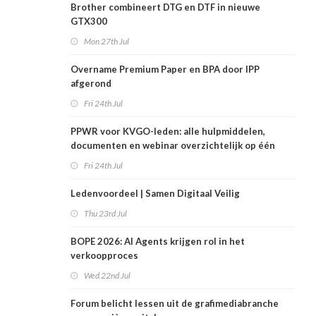
Brother combineert DTG en DTF in nieuwe
GTX300
Mon 27th Jul
Overname Premium Paper en BPA door IPP
afgerond
Fri 24th Jul
PPWR voor KVGO-leden: alle hulpmiddelen,
documenten en webinar overzichtelijk op één
plek
Fri 24th Jul
Ledenvoordeel | Samen Digitaal Veilig
Thu 23rd Jul
BOPE 2026: AI Agents krijgen rol in het
verkoopproces
Wed 22nd Jul
Forum belicht lessen uit de grafimediabranche