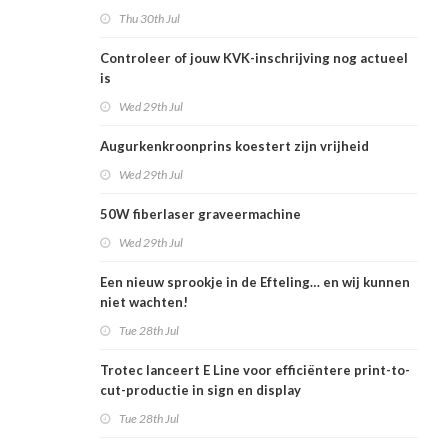
Thu 30th Jul
Controleer of jouw KVK-inschrijving nog actueel
is
Wed 29th Jul
Augurkenkroonprins koestert zijn vrijheid
Wed 29th Jul
50W fiberlaser graveermachine
Wed 29th Jul
Een nieuw sprookje in de Efteling… en wij kunnen
niet wachten!
Tue 28th Jul
Trotec lanceert E Line voor efficiëntere print-to-
cut-productie in sign en display
Tue 28th Jul