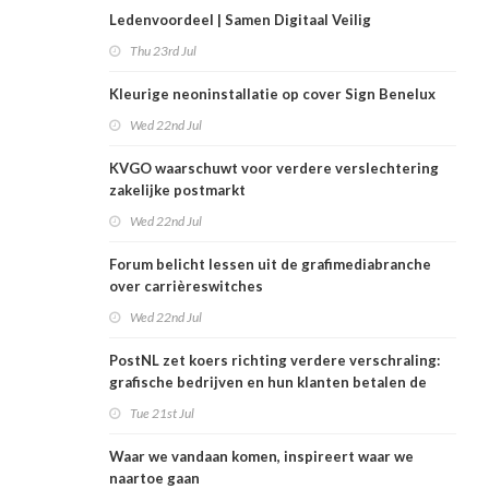
Ledenvoordeel | Samen Digitaal Veilig
Thu 23rd Jul
Kleurige neoninstallatie op cover Sign Benelux
Wed 22nd Jul
KVGO waarschuwt voor verdere verslechtering
zakelijke postmarkt
Wed 22nd Jul
Forum belicht lessen uit de grafimediabranche
over carrièreswitches
Wed 22nd Jul
PostNL zet koers richting verdere verschraling:
grafische bedrijven en hun klanten betalen de
rekening
Tue 21st Jul
Waar we vandaan komen, inspireert waar we
naartoe gaan