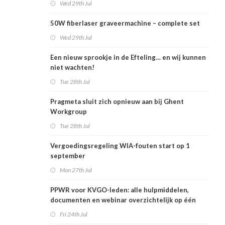
Wed 29th Jul
50W fiberlaser graveermachine – complete set
Wed 29th Jul
Een nieuw sprookje in de Efteling… en wij kunnen
niet wachten!
Tue 28th Jul
Pragmeta sluit zich opnieuw aan bij Ghent
Workgroup
Tue 28th Jul
Vergoedingsregeling WIA-fouten start op 1
september
Mon 27th Jul
PPWR voor KVGO-leden: alle hulpmiddelen,
documenten en webinar overzichtelijk op één
plek
Fri 24th Jul