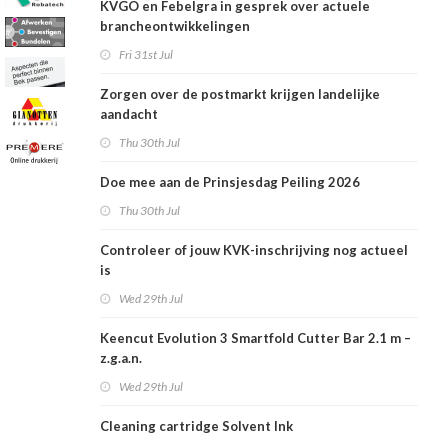
KVGO en Febelgra in gesprek over actuele
brancheontwikkelingen
Fri 31st Jul
Zorgen over de postmarkt krijgen landelijke
aandacht
Thu 30th Jul
Doe mee aan de Prinsjesdag Peiling 2026
Thu 30th Jul
Controleer of jouw KVK-inschrijving nog actueel
is
Wed 29th Jul
Keencut Evolution 3 Smartfold Cutter Bar 2.1 m –
z.g.a.n.
Wed 29th Jul
Cleaning cartridge Solvent Ink