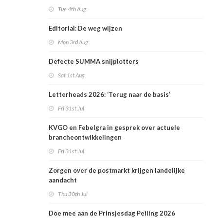
Tue 4th Aug
Editorial: De weg wijzen
Mon 3rd Aug
Defecte SUMMA snijplotters
Sat 1st Aug
Letterheads 2026: ‘Terug naar de basis’
Fri 31st Jul
KVGO en Febelgra in gesprek over actuele
brancheontwikkelingen
Fri 31st Jul
Zorgen over de postmarkt krijgen landelijke
aandacht
Thu 30th Jul
Doe mee aan de Prinsjesdag Peiling 2026