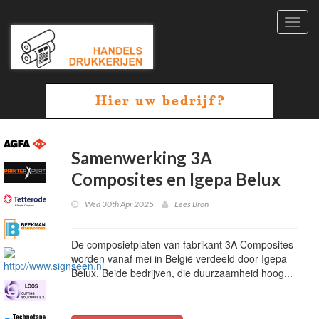
Toggl
navig
Samenwerking 3A
Composites en Igepa Belux
Wed 30th Apr 2025
Lees Bron
De composietplaten van fabrikant 3A Composites
worden vanaf mei in België verdeeld door Igepa
Belux. Beide bedrijven, die duurzaamheid hoog...