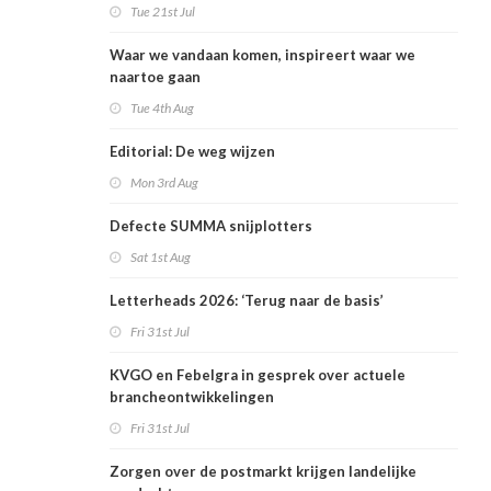
rekening
Tue 21st Jul
Waar we vandaan komen, inspireert waar we
naartoe gaan
Tue 4th Aug
Editorial: De weg wijzen
Mon 3rd Aug
Defecte SUMMA snijplotters
Sat 1st Aug
Letterheads 2026: ‘Terug naar de basis’
Fri 31st Jul
KVGO en Febelgra in gesprek over actuele
brancheontwikkelingen
Fri 31st Jul
Zorgen over de postmarkt krijgen landelijke