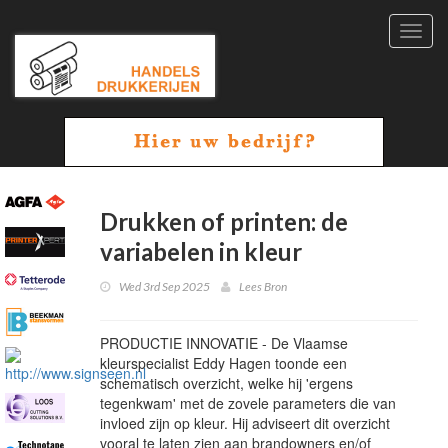
Toggl
navig
Drukken of printen: de
variabelen in kleur
Wed 3rd Sep 2025
Lees Bron
PRODUCTIE INNOVATIE - De Vlaamse
kleurspecialist Eddy Hagen toonde een
schematisch overzicht, welke hij 'ergens
tegenkwam' met de zovele parameters die van
invloed zijn op kleur. Hij adviseert dit overzicht
vooral te laten zien aan brandowners en/of