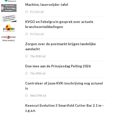
Machine, lasersnijder tafel
Fri 31st Jul
KVGO en Febelgra in gesprek over actuele
brancheontwikkelingen
Fri 31st Jul
Zorgen over de postmarkt krijgen landelijke
aandacht
Thu 30th Jul
Doe mee aan de Prinsjesdag Peiling 2026
Thu 30th Jul
Controleer of jouw KVK-inschrijving nog actueel
is
Wed 29th Jul
Keencut Evolution 3 Smartfold Cutter Bar 2.1 m –
z.g.a.n.