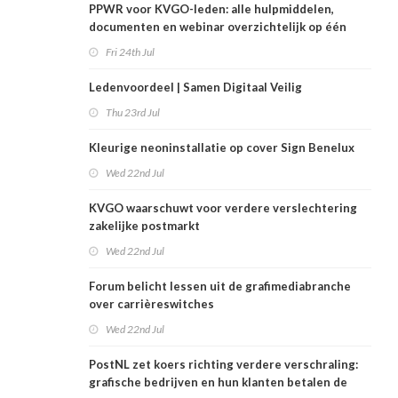
PPWR voor KVGO-leden: alle hulpmiddelen,
documenten en webinar overzichtelijk op één
plek
Fri 24th Jul
Ledenvoordeel | Samen Digitaal Veilig
Thu 23rd Jul
Kleurige neoninstallatie op cover Sign Benelux
Wed 22nd Jul
KVGO waarschuwt voor verdere verslechtering
zakelijke postmarkt
Wed 22nd Jul
Forum belicht lessen uit de grafimediabranche
over carrièreswitches
Wed 22nd Jul
PostNL zet koers richting verdere verschraling:
grafische bedrijven en hun klanten betalen de