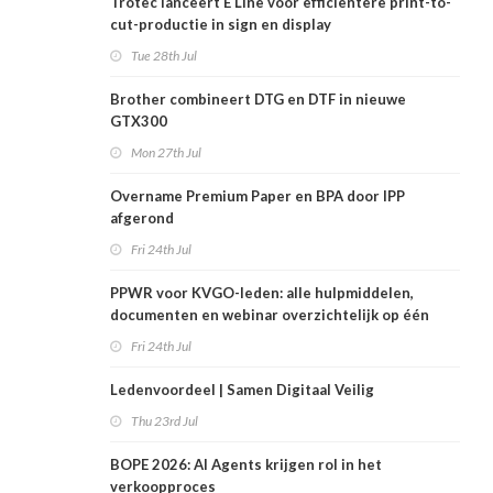
Trotec lanceert E Line voor efficiëntere print-to-
cut-productie in sign en display
Tue 28th Jul
Brother combineert DTG en DTF in nieuwe
GTX300
Mon 27th Jul
Overname Premium Paper en BPA door IPP
afgerond
Fri 24th Jul
PPWR voor KVGO-leden: alle hulpmiddelen,
documenten en webinar overzichtelijk op één
plek
Fri 24th Jul
Ledenvoordeel | Samen Digitaal Veilig
Thu 23rd Jul
BOPE 2026: AI Agents krijgen rol in het
verkoopproces