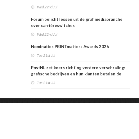
Wed 22nd Jul
Forum belicht lessen uit de grafimediabranche
over carrièreswitches
Wed 22nd Jul
Nominaties PRINTmatters Awards 2026
Tue 21st Jul
PostNL zet koers richting verdere verschraling:
grafische bedrijven en hun klanten betalen de
rekening
Tue 21st Jul