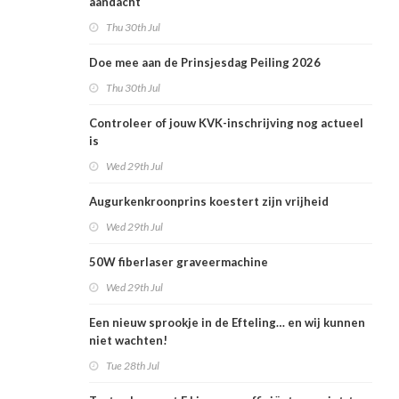
aandacht
Thu 30th Jul
Doe mee aan de Prinsjesdag Peiling 2026
Thu 30th Jul
Controleer of jouw KVK-inschrijving nog actueel
is
Wed 29th Jul
Augurkenkroonprins koestert zijn vrijheid
Wed 29th Jul
50W fiberlaser graveermachine
Wed 29th Jul
Een nieuw sprookje in de Efteling… en wij kunnen
niet wachten!
Tue 28th Jul