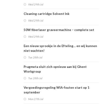
Wed 29th Jul
Cleaning cartridge Solvent Ink
Wed 29th Jul
50W fiberlaser graveermachine – complete set
Wed 29th Jul
Een nieuw sprookje in de Efteling… en wij kunnen
niet wachten!
Tue 28th Jul
Pragmeta sluit zich opnieuw aan bij Ghent
Workgroup
Tue 28th Jul
Vergoedingsregeling WIA-fouten start op 1
september
Mon 27th Jul