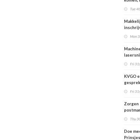
komen, 
waar we
Tue 4t
gaan
Makkeli
inschri
FESPA 
Mon 3
Machine
lasersni
Fri 31s
KVGO en
gesprek
branche
Fri 31s
Zorgen 
postmar
landeli
Thu 30
Doe mee
Prinsje