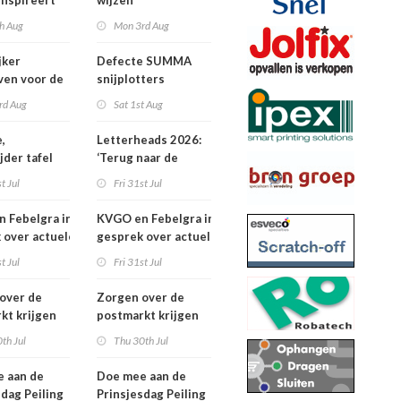
inspireert
wijzen
 naartoe
h Aug
Mon 3rd Aug
jker
Defecte SUMMA
jven voor de
snijplotters
Awards
rd Aug
Sat 1st Aug
,
Letterheads 2026:
jder tafel
‘Terug naar de
basis’
t Jul
Fri 31st Jul
 Febelgra in
KVGO en Febelgra in
 over actuele
gesprek over actuele
ontwikkelingen
brancheontwikkelingen
t Jul
Fri 31st Jul
over de
Zorgen over de
kt krijgen
postmarkt krijgen
jke aandacht
landelijke aandacht
th Jul
Thu 30th Jul
 aan de
Doe mee aan de
sdag Peiling
Prinsjesdag Peiling