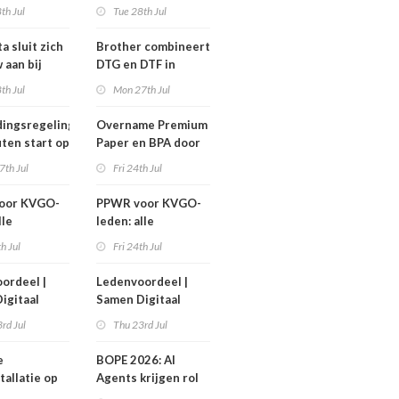
nen niet
efficiëntere print-
th Jul
Tue 28th Jul
n!
to-cut-productie in
sign en display
a sluit zich
Brother combineert
 aan bij
DTG en DTF in
Workgroup
nieuwe GTX300
th Jul
Mon 27th Jul
ingsregeling
Overname Premium
ten start op
Paper en BPA door
ember
IPP afgerond
7th Jul
Fri 24th Jul
oor KVGO-
PPWR voor KVGO-
lle
leden: alle
delen,
hulpmiddelen,
th Jul
Fri 24th Jul
nten en
documenten en
r
webinar
ordeel |
Ledenvoordeel |
telijk op
overzichtelijk op
igitaal
Samen Digitaal
k
één plek
Veilig
rd Jul
Thu 23rd Jul
e
BOPE 2026: AI
tallatie op
Agents krijgen rol
ign Benelux
in het