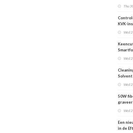
2026
Thu 30
Control
KVK-ins
nog act
Wed 2
Keencut
Smartfo
Bar 2.1 
Wed 2
Cleanin
Solvent
Wed 2
50W fib
graveer
complet
Wed 2
Een nie
in de Ef