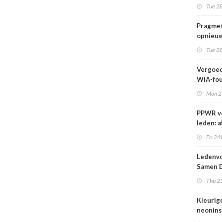
wij kun
Tue 28
wachte
Pragmet
opnieuw
Ghent 
Tue 28
Vergoed
WIA-fou
1 sept
Mon 2
PPWR v
leden: a
hulpmid
Fri 24
docume
webina
Ledenvo
overzich
Samen D
één ple
Veilig
Thu 23
Kleurig
neonins
cover S