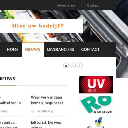
Adverteren
Contact
HOME
NIEUWS
LEVERANCIERS
CONTACT
NIEUWS
-
Waar we vandaan
aliteiten in
komen, inspireert
on 26.2
waar we naartoe
h Aug
Tue 4th Aug
gaan
e vandaan
Editorial: De weg