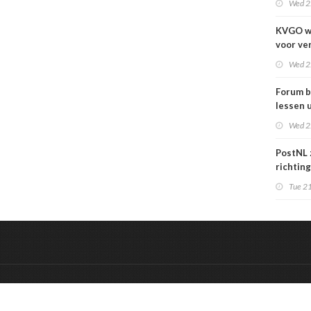
Wed 2
KVGO w
voor ve
verslec
Wed 2
zakelij
Forum b
lessen u
grafime
Wed 2
over
carrièr
PostNL 
richtin
verschr
Tue 21
grafisc
en hun 
betalen
&
Onderdeel van:
BrancheConnect
De