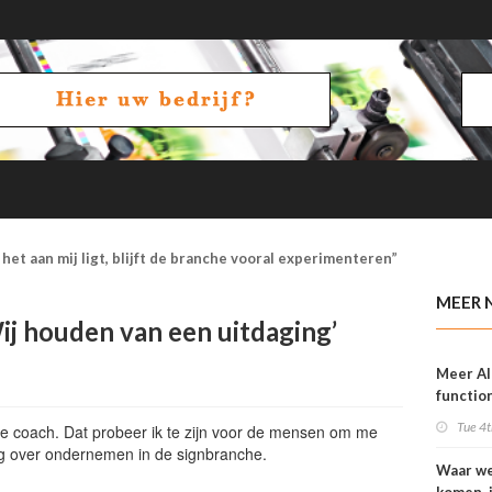
het aan mij ligt, blijft de branche vooral experimenteren”
MEER 
ij houden van een uitdaging’
Meer AI
function
OneVisi
Tue 4t
ede coach. Dat probeer ik te zijn voor de mensen om me
g over ondernemen in de signbranche.
Waar w