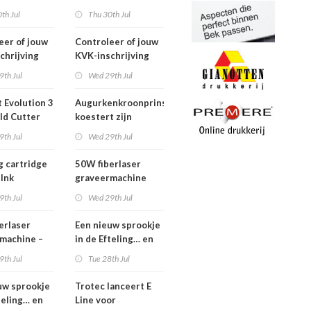
2026
th Jul
Thu 30th Jul
eer of jouw
Controleer of jouw
chrijving
KVK-inschrijving
ueel is
nog actueel is
9th Jul
Wed 29th Jul
 Evolution 3
Augurkenkroonprins
ld Cutter
koestert zijn
m – z.g.a.n.
vrijheid
9th Jul
Wed 29th Jul
g cartridge
50W fiberlaser
 Ink
graveermachine
9th Jul
Wed 29th Jul
erlaser
Een nieuw sprookje
machine –
in de Efteling… en
e set
wij kunnen niet
9th Jul
Tue 28th Jul
wachten!
uw sprookje
Trotec lanceert E
teling… en
Line voor