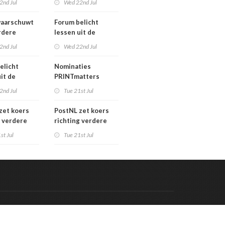
2nd Jul
Wed 22nd Jul
verkoopproces
aarschuwt
Forum belicht
rdere
lessen uit de
htering
grafimediabranche
2nd Jul
Wed 22nd Jul
ke postmarkt
over
carrièreswitches
elicht
Nominaties
it de
PRINTmatters
diabranche
Awards 2026
2nd Jul
Tue 21st Jul
eswitches
zet koers
PostNL zet koers
g verdere
richting verdere
aling:
verschraling:
st Jul
Tue 21st Jul
he bedrijven
grafische bedrijven
klanten
en hun klanten
 de rekening
betalen de rekening
Code & Hosted by:
 Meern Multimedia
VDVO
Contact