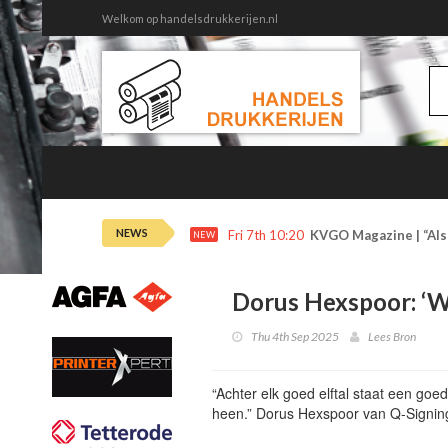
Welkom op handelsdrukkerijen.nl
NEWS
Fri 7th 10:20
KVGO Magazine | “Als 
NEW
Dorus Hexspoor: ‘W
Thu 4th Sep 2025
Lees Bron
“Achter elk goed elftal staat een go
heen.” Dorus Hexspoor van Q-Signin