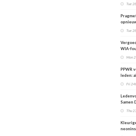
wij kun
Tue 28
wachte
Pragmet
opnieuw
Ghent 
Tue 28
Vergoed
WIA-fou
1 sept
Mon 2
PPWR v
leden: a
hulpmid
Fri 24
docume
webina
Ledenvo
overzich
Samen D
één ple
Veilig
Thu 23
Kleurig
neonins
cover S