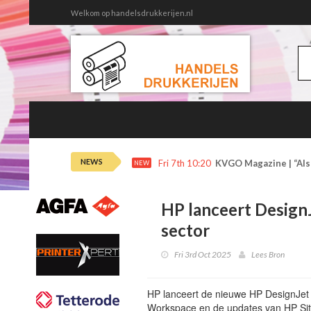
Welkom op handelsdrukkerijen.nl
NEWS
Fri 7th 10:20
KVGO Magazine | “Als 
NEW
HP lanceert Design
sector
Fri 3rd Oct 2025
Lees Bron
HP lanceert de nieuwe HP DesignJet 
Workspace en de updates van HP SiteP