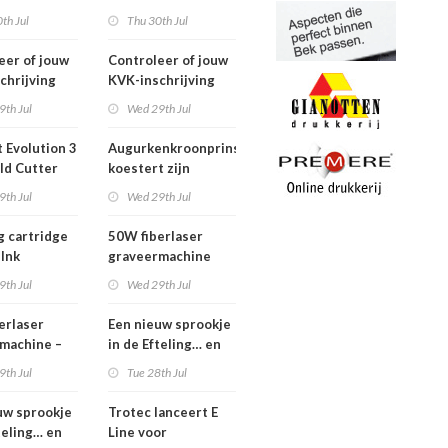
2026
th Jul
Thu 30th Jul
eer of jouw
Controleer of jouw
chrijving
KVK-inschrijving
ueel is
nog actueel is
9th Jul
Wed 29th Jul
 Evolution 3
Augurkenkroonprins
ld Cutter
koestert zijn
m – z.g.a.n.
vrijheid
9th Jul
Wed 29th Jul
g cartridge
50W fiberlaser
 Ink
graveermachine
9th Jul
Wed 29th Jul
erlaser
Een nieuw sprookje
machine –
in de Efteling… en
e set
wij kunnen niet
9th Jul
Tue 28th Jul
wachten!
uw sprookje
Trotec lanceert E
teling… en
Line voor