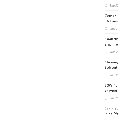
2026
Thu 30
Control
KVK-ins
nog act
Wed 2
Keencut
Smartfo
Bar 2.1 
Wed 2
Cleanin
Solvent
Wed 2
50W fib
graveer
complet
Wed 2
Een nie
in de Ef