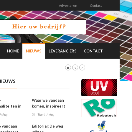
Adverteren
Contact
HOME
NIEUWS
LEVERANCIERS
CONTACT
NIEUWS
-
Waar we vandaan
aliteiten in
komen, inspireert
on 26.2
waar we naartoe
h Aug
Tue 4th Aug
gaan
e vandaan
Editorial: De weg