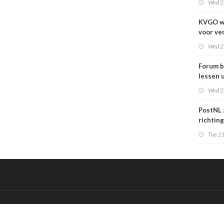
Wed 2
KVGO w
voor ve
verslec
Wed 2
zakelij
Forum b
lessen u
grafime
Wed 2
over
carrièr
PostNL 
richtin
verschr
Tue 21
grafisc
en hun 
betalen
&
Onderdeel van:
BrancheConnect
De