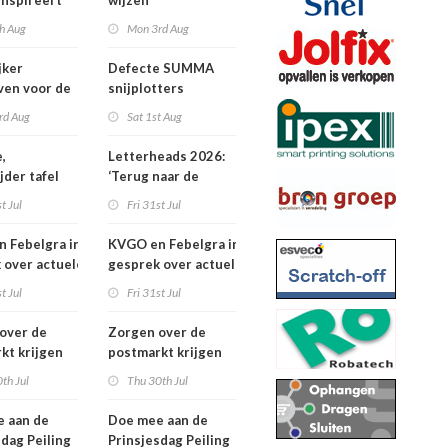
inspireert
wijzen
 naartoe
h Aug
Mon 3rd Aug
jker
Defecte SUMMA
jven voor de
snijplotters
Awards
rd Aug
Sat 1st Aug
,
Letterheads 2026:
jder tafel
‘Terug naar de
basis’
t Jul
Fri 31st Jul
 Febelgra in
KVGO en Febelgra in
 over actuele
gesprek over actuele
ontwikkelingen
brancheontwikkelingen
t Jul
Fri 31st Jul
over de
Zorgen over de
kt krijgen
postmarkt krijgen
jke aandacht
landelijke aandacht
th Jul
Thu 30th Jul
 aan de
Doe mee aan de
sdag Peiling
Prinsjesdag Peiling