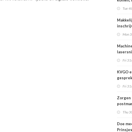
komen, 
waar we
Tue 4t
gaan
Makkeli
inschri
FESPA 
Mon 3
Machine
lasersni
Fri 31s
KVGO en
gesprek
branche
Fri 31s
Zorgen 
postmar
landeli
Thu 30
Doe mee
Prinsje