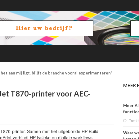
het aan mij ligt, blijft de branche vooral experimenteren”
MEER 
Jet T870-printer voor AEC-
Meer AI
function
OneVisi
Tue 4t
T870-printer. Samen met het uitgebreide HP Build
Waar w
rint verbindt HP fysieke en digitale workflows.