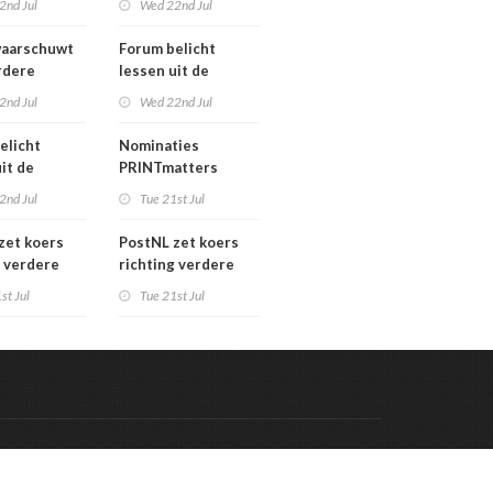
2nd Jul
Wed 22nd Jul
verkoopproces
aarschuwt
Forum belicht
rdere
lessen uit de
htering
grafimediabranche
2nd Jul
Wed 22nd Jul
ke postmarkt
over
carrièreswitches
elicht
Nominaties
it de
PRINTmatters
diabranche
Awards 2026
2nd Jul
Tue 21st Jul
eswitches
zet koers
PostNL zet koers
g verdere
richting verdere
aling:
verschraling:
st Jul
Tue 21st Jul
he bedrijven
grafische bedrijven
klanten
en hun klanten
 de rekening
betalen de rekening
Code & Hosted by:
 Meern Multimedia
VDVO
Contact