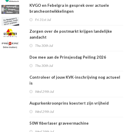
KVGO en Febelgra in gesprek over actuele
brancheontwikkelingen
Fri 31st Jul
Zorgen over de postmarkt krijgen landelijke
aandacht
Thu 30th Jul
Doe mee aan de Prinsjesdag Peiling 2026
Thu 30th Jul
Controleer of jouw KVK-inschrijving nog actueel
is
Wed 29th Jul
Augurkenkroonprins koestert zijn vrijheid
Wed 29th Jul
50W fiberlaser graveermachine
Wed 29th Jul