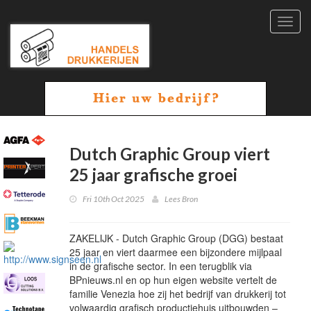
Toggl
navig
Dutch Graphic Group viert
25 jaar grafische groei
Fri 10th Oct 2025
Lees Bron
ZAKELIJK - Dutch Graphic Group (DGG) bestaat
25 jaar en viert daarmee een bijzondere mijlpaal
in de grafische sector. In een terugblik via
BPnieuws.nl en op hun eigen website vertelt de
familie Venezia hoe zij het bedrijf van drukkerij tot
volwaardig grafisch productiehuis uitbouwden –