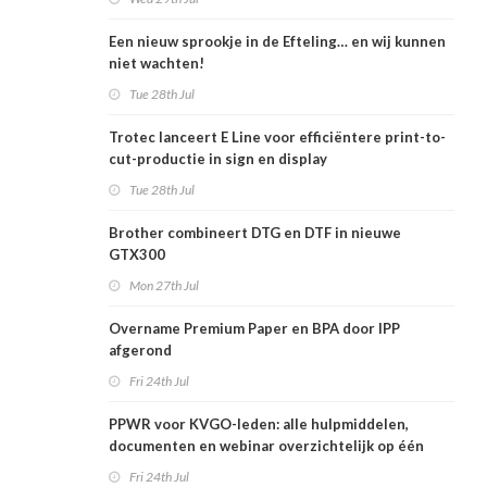
Een nieuw sprookje in de Efteling… en wij kunnen
niet wachten!
Tue 28th Jul
Trotec lanceert E Line voor efficiëntere print-to-
cut-productie in sign en display
Tue 28th Jul
Brother combineert DTG en DTF in nieuwe
GTX300
Mon 27th Jul
Overname Premium Paper en BPA door IPP
afgerond
Fri 24th Jul
PPWR voor KVGO-leden: alle hulpmiddelen,
documenten en webinar overzichtelijk op één
plek
Fri 24th Jul