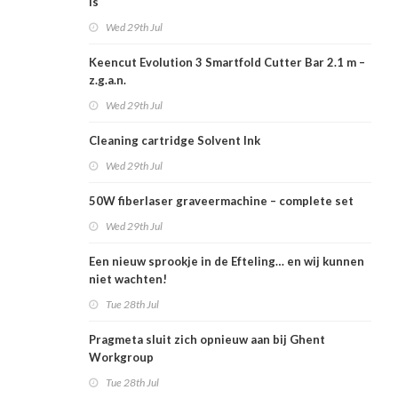
is
Wed 29th Jul
Keencut Evolution 3 Smartfold Cutter Bar 2.1 m –
z.g.a.n.
Wed 29th Jul
Cleaning cartridge Solvent Ink
Wed 29th Jul
50W fiberlaser graveermachine – complete set
Wed 29th Jul
Een nieuw sprookje in de Efteling… en wij kunnen
niet wachten!
Tue 28th Jul
Pragmeta sluit zich opnieuw aan bij Ghent
Workgroup
Tue 28th Jul