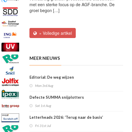
met een sterke focus op de AGF-branche. De
groei begon […]
» Volledige artikel
MEER NIEUWS
Editorial: De weg wijzen
Mon 3rd Aug
Defecte SUMMA snijplotters
Sat 1st Aug
Letterheads 2026: ‘Terug naar de basis’
Fri 31st Jul