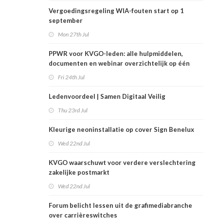
Vergoedingsregeling WIA-fouten start op 1
september
Mon 27th Jul
PPWR voor KVGO-leden: alle hulpmiddelen,
documenten en webinar overzichtelijk op één
plek
Fri 24th Jul
Ledenvoordeel | Samen Digitaal Veilig
Thu 23rd Jul
Kleurige neoninstallatie op cover Sign Benelux
Wed 22nd Jul
KVGO waarschuwt voor verdere verslechtering
zakelijke postmarkt
Wed 22nd Jul
Forum belicht lessen uit de grafimediabranche
over carrièreswitches