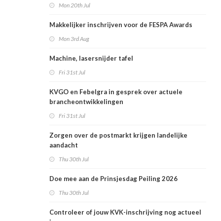
Mon 20th Jul
Makkelijker inschrijven voor de FESPA Awards
Mon 3rd Aug
Machine, lasersnijder tafel
Fri 31st Jul
KVGO en Febelgra in gesprek over actuele
brancheontwikkelingen
Fri 31st Jul
Zorgen over de postmarkt krijgen landelijke
aandacht
Thu 30th Jul
Doe mee aan de Prinsjesdag Peiling 2026
Thu 30th Jul
Controleer of jouw KVK-inschrijving nog actueel