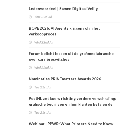
Ledenvoordeel | Samen Digitaal Veilig
Thu 23rd Jul
BOPE 2026: AI Agents krijgen rol in het
verkoopproces
Wed 22nd Jul
Forum belicht lessen uit de grafimediabranche
over carrièreswitches
Wed 22nd Jul
Nominaties PRINTmatters Awards 2026
Tue 21st Jul
PostNL zet koers richting verdere verschraling:
grafische bedrijven en hun klanten betalen de
rekening
Tue 21st Jul
Webinar | PPWR: What Printers Need to Know