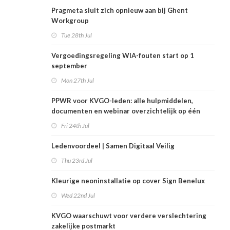
Pragmeta sluit zich opnieuw aan bij Ghent
Workgroup
Tue 28th Jul
Vergoedingsregeling WIA-fouten start op 1
september
Mon 27th Jul
PPWR voor KVGO-leden: alle hulpmiddelen,
documenten en webinar overzichtelijk op één
plek
Fri 24th Jul
Ledenvoordeel | Samen Digitaal Veilig
Thu 23rd Jul
Kleurige neoninstallatie op cover Sign Benelux
Wed 22nd Jul
KVGO waarschuwt voor verdere verslechtering
zakelijke postmarkt