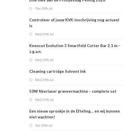
Doe mee aan de Prinsjesdag Peiling 2026
Thu 30th Jul
Controleer of jouw KVK-inschrijving nog actueel
is
Wed 29th Jul
Keencut Evolution 3 Smartfold Cutter Bar 2.1 m –
z.g.a.n.
Wed 29th Jul
Cleaning cartridge Solvent Ink
Wed 29th Jul
50W fiberlaser graveermachine – complete set
Wed 29th Jul
Een nieuw sprookje in de Efteling… en wij kunnen
niet wachten!
Tue 28th Jul