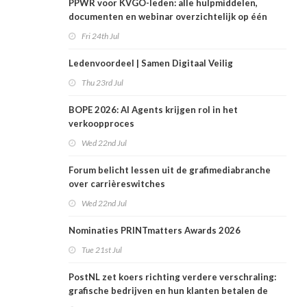
PPWR voor KVGO-leden: alle hulpmiddelen,
documenten en webinar overzichtelijk op één
plek
Fri 24th Jul
Ledenvoordeel | Samen Digitaal Veilig
Thu 23rd Jul
BOPE 2026: AI Agents krijgen rol in het
verkoopproces
Wed 22nd Jul
Forum belicht lessen uit de grafimediabranche
over carrièreswitches
Wed 22nd Jul
Nominaties PRINTmatters Awards 2026
Tue 21st Jul
PostNL zet koers richting verdere verschraling:
grafische bedrijven en hun klanten betalen de
rekening