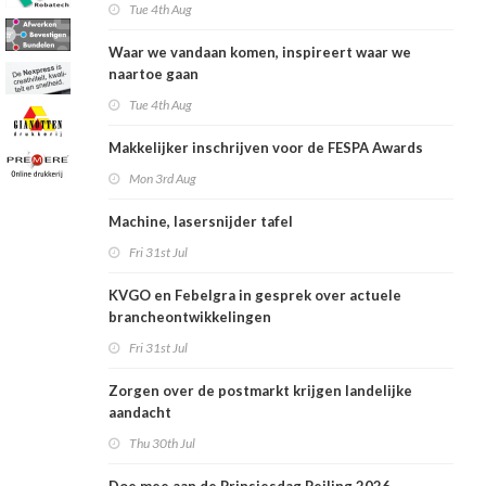
Tue 4th Aug
Waar we vandaan komen, inspireert waar we
naartoe gaan
Tue 4th Aug
Makkelijker inschrijven voor de FESPA Awards
Mon 3rd Aug
Machine, lasersnijder tafel
Fri 31st Jul
KVGO en Febelgra in gesprek over actuele
brancheontwikkelingen
Fri 31st Jul
Zorgen over de postmarkt krijgen landelijke
aandacht
Thu 30th Jul