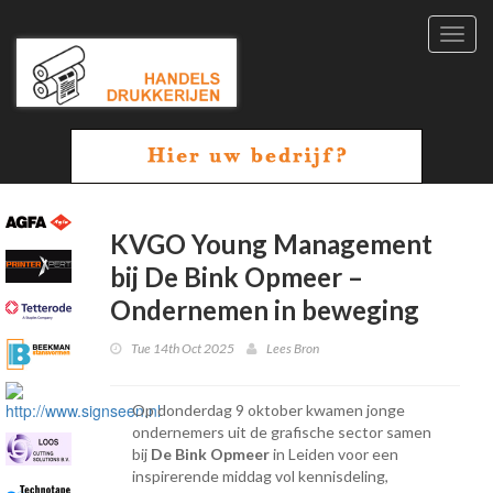
Toggl
navig
KVGO Young Management
bij De Bink Opmeer –
Ondernemen in beweging
Tue 14th Oct 2025
Lees Bron
Op donderdag 9 oktober kwamen jonge
ondernemers uit de grafische sector samen
bij
De Bink Opmeer
in Leiden voor een
inspirerende middag vol kennisdeling,