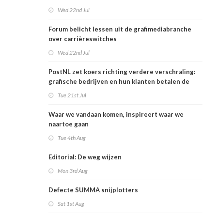
Wed 22nd Jul
Forum belicht lessen uit de grafimediabranche
over carrièreswitches
Wed 22nd Jul
PostNL zet koers richting verdere verschraling:
grafische bedrijven en hun klanten betalen de
rekening
Tue 21st Jul
Waar we vandaan komen, inspireert waar we
naartoe gaan
Tue 4th Aug
Editorial: De weg wijzen
Mon 3rd Aug
Defecte SUMMA snijplotters
Sat 1st Aug