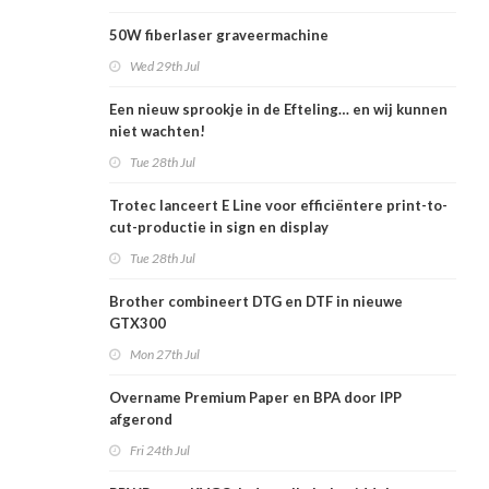
50W fiberlaser graveermachine
Wed 29th Jul
Een nieuw sprookje in de Efteling… en wij kunnen
niet wachten!
Tue 28th Jul
Trotec lanceert E Line voor efficiëntere print-to-
cut-productie in sign en display
Tue 28th Jul
Brother combineert DTG en DTF in nieuwe
GTX300
Mon 27th Jul
Overname Premium Paper en BPA door IPP
afgerond
Fri 24th Jul