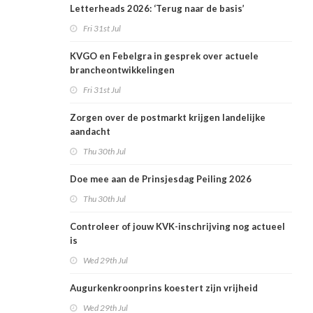
Letterheads 2026: ‘Terug naar de basis’
Fri 31st Jul
KVGO en Febelgra in gesprek over actuele
brancheontwikkelingen
Fri 31st Jul
Zorgen over de postmarkt krijgen landelijke
aandacht
Thu 30th Jul
Doe mee aan de Prinsjesdag Peiling 2026
Thu 30th Jul
Controleer of jouw KVK-inschrijving nog actueel
is
Wed 29th Jul
Augurkenkroonprins koestert zijn vrijheid
Wed 29th Jul