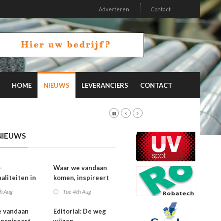
Adverteren
Contact
HOME
NIEUWS
LEVERANCIERS
CONTACT
NIEUWS
-
Waar we vandaan
aliteiten in
komen, inspireert
on 26.2
waar we naartoe
h Aug
Tue 4th Aug
gaan
e vandaan
Editorial: De weg