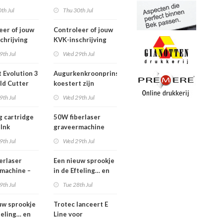
2026
th Jul
Thu 30th Jul
eer of jouw
Controleer of jouw
chrijving
KVK-inschrijving
ueel is
nog actueel is
9th Jul
Wed 29th Jul
 Evolution 3
Augurkenkroonprins
ld Cutter
koestert zijn
m – z.g.a.n.
vrijheid
9th Jul
Wed 29th Jul
g cartridge
50W fiberlaser
 Ink
graveermachine
9th Jul
Wed 29th Jul
erlaser
Een nieuw sprookje
machine –
in de Efteling… en
e set
wij kunnen niet
9th Jul
Tue 28th Jul
wachten!
uw sprookje
Trotec lanceert E
teling… en
Line voor