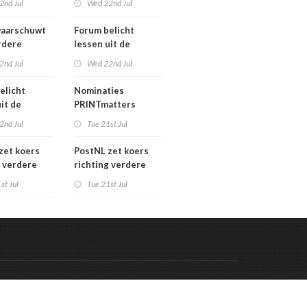
2nd Jul
Wed 22nd Jul
verkoopproces
aarschuwt
Forum belicht
rdere
lessen uit de
htering
grafimediabranche
2nd Jul
Wed 22nd Jul
ke postmarkt
over
carrièreswitches
elicht
Nominaties
it de
PRINTmatters
diabranche
Awards 2026
2nd Jul
Tue 21st Jul
eswitches
zet koers
PostNL zet koers
g verdere
richting verdere
aling:
verschraling:
st Jul
Tue 21st Jul
he bedrijven
grafische bedrijven
klanten
en hun klanten
 de rekening
betalen de rekening
Code & Hosted by:
 Meern Multimedia
VDVO
Contact