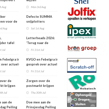
inspireert
wijzen
 naartoe
h Aug
Mon 3rd Aug
jker
Defecte SUMMA
jven voor de
snijplotters
Awards
rd Aug
Sat 1st Aug
,
Letterheads 2026:
jder tafel
‘Terug naar de
basis’
t Jul
Fri 31st Jul
 Febelgra in
KVGO en Febelgra in
 over actuele
gesprek over actuele
ontwikkelingen
brancheontwikkelingen
t Jul
Fri 31st Jul
over de
Zorgen over de
kt krijgen
postmarkt krijgen
jke aandacht
landelijke aandacht
th Jul
Thu 30th Jul
 aan de
Doe mee aan de
sdag Peiling
Prinsjesdag Peiling