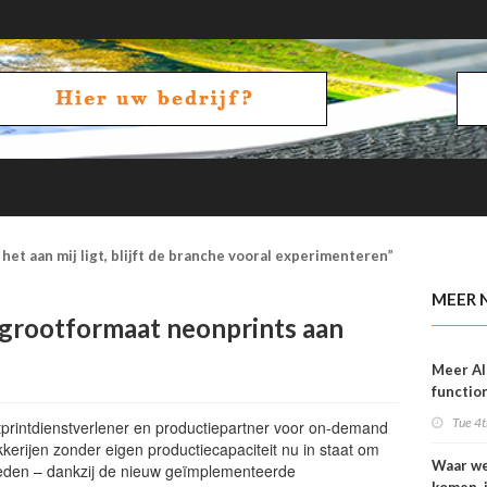
het aan mij ligt, blijft de branche vooral experimenteren”
MEER 
 grootformaat neonprints aan
Meer AI
function
OneVisi
Tue 4t
rintdienstverlener en productiepartner voor on-demand
ukkerijen zonder eigen productiecapaciteit nu in staat om
Waar w
ieden – dankzij de nieuw geïmplementeerde