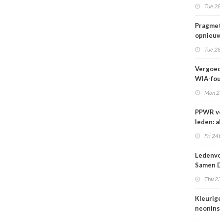
wij kun
Tue 28
wachte
Pragmet
opnieuw
Ghent 
Tue 28
Vergoed
WIA-fou
1 sept
Mon 2
PPWR v
leden: a
hulpmid
Fri 24
docume
webina
Ledenvo
overzich
Samen D
één ple
Veilig
Thu 23
Kleurig
neonins
cover S