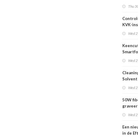
2026
Thu 30
Control
KVK-ins
nog act
Wed 2
Keencut
Smartfo
Bar 2.1 
Wed 2
Cleanin
Solvent
Wed 2
50W fib
graveer
complet
Wed 2
Een nie
in de Ef