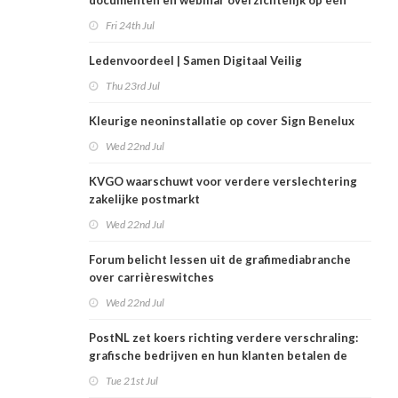
documenten en webinar overzichtelijk op één
plek
Fri 24th Jul
Ledenvoordeel | Samen Digitaal Veilig
Thu 23rd Jul
Kleurige neoninstallatie op cover Sign Benelux
Wed 22nd Jul
KVGO waarschuwt voor verdere verslechtering
zakelijke postmarkt
Wed 22nd Jul
Forum belicht lessen uit de grafimediabranche
over carrièreswitches
Wed 22nd Jul
PostNL zet koers richting verdere verschraling:
grafische bedrijven en hun klanten betalen de
rekening
Tue 21st Jul