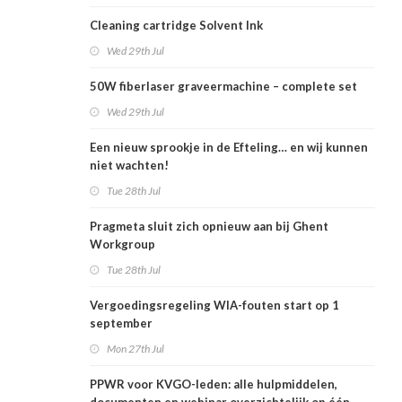
Cleaning cartridge Solvent Ink
Wed 29th Jul
50W fiberlaser graveermachine – complete set
Wed 29th Jul
Een nieuw sprookje in de Efteling… en wij kunnen
niet wachten!
Tue 28th Jul
Pragmeta sluit zich opnieuw aan bij Ghent
Workgroup
Tue 28th Jul
Vergoedingsregeling WIA-fouten start op 1
september
Mon 27th Jul
PPWR voor KVGO-leden: alle hulpmiddelen,