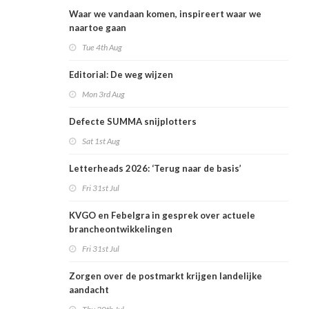
Waar we vandaan komen, inspireert waar we
naartoe gaan
Tue 4th Aug
Editorial: De weg wijzen
Mon 3rd Aug
Defecte SUMMA snijplotters
Sat 1st Aug
Letterheads 2026: ‘Terug naar de basis’
Fri 31st Jul
KVGO en Febelgra in gesprek over actuele
brancheontwikkelingen
Fri 31st Jul
Zorgen over de postmarkt krijgen landelijke
aandacht