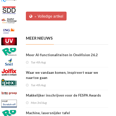
» Volledige artikel
MEER NIEUWS
Meer AI-functionaliteiten in OneVision 26.2
Tue 4th Aug
Waar we vandaan komen, inspireert waar we
naartoe gaan
Tue 4th Aug
Makkelijker inschrijven voor de FESPA Awards
Mon 3rd Aug
Machine, lasersnijder tafel