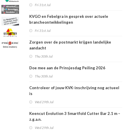
Fri 31st Jul
KVGO en Febelgra in gesprek over actuele
brancheontwikkelingen
Fri 31st Jul
Zorgen over de postmarkt krijgen landelijke
aandacht
Thu 30th Jul
Doe mee aan de Prinsjesdag Peiling 2026
Thu 30th Jul
Controleer of jouw KVK-inschrijving nog actueel
is
Wed 29th Jul
Keencut Evolution 3 Smartfold Cutter Bar 2.1 m –
z.g.a.n.
Wed 29th Jul