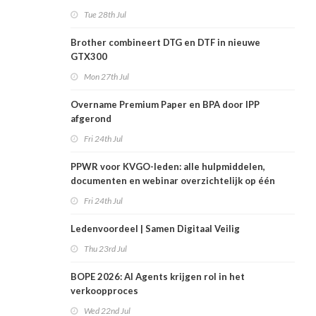
Tue 28th Jul
Brother combineert DTG en DTF in nieuwe
GTX300
Mon 27th Jul
Overname Premium Paper en BPA door IPP
afgerond
Fri 24th Jul
PPWR voor KVGO-leden: alle hulpmiddelen,
documenten en webinar overzichtelijk op één
plek
Fri 24th Jul
Ledenvoordeel | Samen Digitaal Veilig
Thu 23rd Jul
BOPE 2026: AI Agents krijgen rol in het
verkoopproces
Wed 22nd Jul