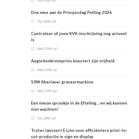
Thu 30th Jul
Doe mee aan de Prinsjesdag Peiling 2026
Thu 30th Jul
Controleer of jouw KVK-inschrijving nog actueel
is
Wed 29th Jul
Augurkenkroonprins koestert zijn vrijheid
Wed 29th Jul
50W fiberlaser graveermachine
Wed 29th Jul
Een nieuw sprookje in de Efteling… en wij kunnen
niet wachten!
Tue 28th Jul
Trotec lanceert E Line voor efficiëntere print-to-
cut-productie in sign en display