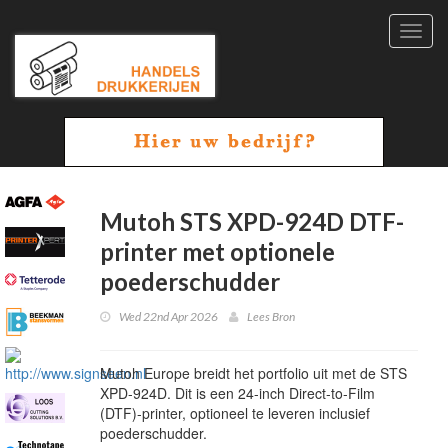
Toggl
navig
Mutoh STS XPD-924D DTF-
printer met optionele
poederschudder
Wed 22nd Apr 2026
Lees Bron
Mutoh Europe breidt het portfolio uit met de STS
XPD-924D. Dit is een 24-inch Direct-to-Film
(DTF)-printer, optioneel te leveren inclusief
poederschudder.