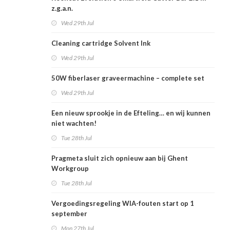
z.g.a.n.
Wed 29th Jul
Cleaning cartridge Solvent Ink
Wed 29th Jul
50W fiberlaser graveermachine – complete set
Wed 29th Jul
Een nieuw sprookje in de Efteling… en wij kunnen
niet wachten!
Tue 28th Jul
Pragmeta sluit zich opnieuw aan bij Ghent
Workgroup
Tue 28th Jul
Vergoedingsregeling WIA-fouten start op 1
september
Mon 27th Jul