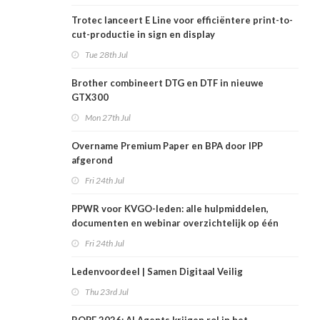
Trotec lanceert E Line voor efficiëntere print-to-
cut-productie in sign en display
Tue 28th Jul
Brother combineert DTG en DTF in nieuwe
GTX300
Mon 27th Jul
Overname Premium Paper en BPA door IPP
afgerond
Fri 24th Jul
PPWR voor KVGO-leden: alle hulpmiddelen,
documenten en webinar overzichtelijk op één
plek
Fri 24th Jul
Ledenvoordeel | Samen Digitaal Veilig
Thu 23rd Jul