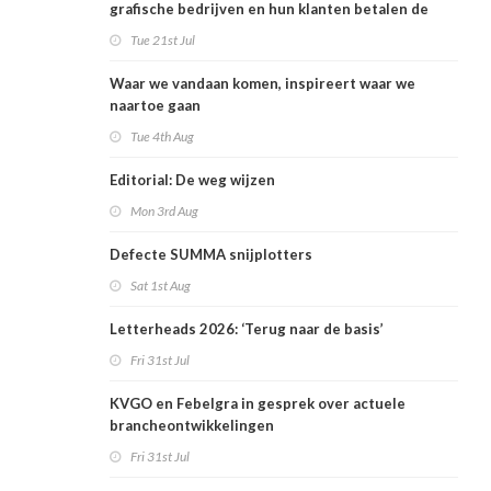
grafische bedrijven en hun klanten betalen de
rekening
Tue 21st Jul
Waar we vandaan komen, inspireert waar we
naartoe gaan
Tue 4th Aug
Editorial: De weg wijzen
Mon 3rd Aug
Defecte SUMMA snijplotters
Sat 1st Aug
Letterheads 2026: ‘Terug naar de basis’
Fri 31st Jul
KVGO en Febelgra in gesprek over actuele
brancheontwikkelingen
Fri 31st Jul