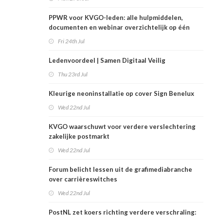
PPWR voor KVGO-leden: alle hulpmiddelen,
documenten en webinar overzichtelijk op één
plek
Fri 24th Jul
Ledenvoordeel | Samen Digitaal Veilig
Thu 23rd Jul
Kleurige neoninstallatie op cover Sign Benelux
Wed 22nd Jul
KVGO waarschuwt voor verdere verslechtering
zakelijke postmarkt
Wed 22nd Jul
Forum belicht lessen uit de grafimediabranche
over carrièreswitches
Wed 22nd Jul
PostNL zet koers richting verdere verschraling: