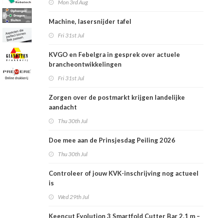
Mon 3rd Aug
Machine, lasersnijder tafel
Fri 31st Jul
KVGO en Febelgra in gesprek over actuele
brancheontwikkelingen
Fri 31st Jul
Zorgen over de postmarkt krijgen landelijke
aandacht
Thu 30th Jul
Doe mee aan de Prinsjesdag Peiling 2026
Thu 30th Jul
Controleer of jouw KVK-inschrijving nog actueel
is
Wed 29th Jul
Keencut Evolution 3 Smartfold Cutter Bar 2.1 m –