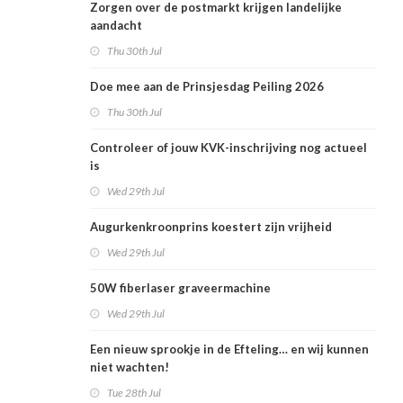
Zorgen over de postmarkt krijgen landelijke
aandacht
Thu 30th Jul
Doe mee aan de Prinsjesdag Peiling 2026
Thu 30th Jul
Controleer of jouw KVK-inschrijving nog actueel
is
Wed 29th Jul
Augurkenkroonprins koestert zijn vrijheid
Wed 29th Jul
50W fiberlaser graveermachine
Wed 29th Jul
Een nieuw sprookje in de Efteling… en wij kunnen
niet wachten!
Tue 28th Jul