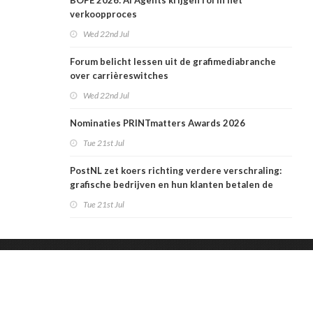
BOPE 2026: AI Agents krijgen rol in het
verkoopproces
Wed 22nd Jul
Forum belicht lessen uit de grafimediabranche
over carrièreswitches
Wed 22nd Jul
Nominaties PRINTmatters Awards 2026
Tue 21st Jul
PostNL zet koers richting verdere verschraling:
grafische bedrijven en hun klanten betalen de
rekening
Tue 21st Jul