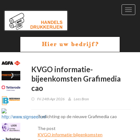
Toggl
navig
KVGO informatie-
bijeenkomsten Grafimedia
cao
Fri 24th Apr 2026
Lees Bron
Toelichting op de nieuwe Grafimedia cao
The post
KVGO informatie-bijeenkomsten