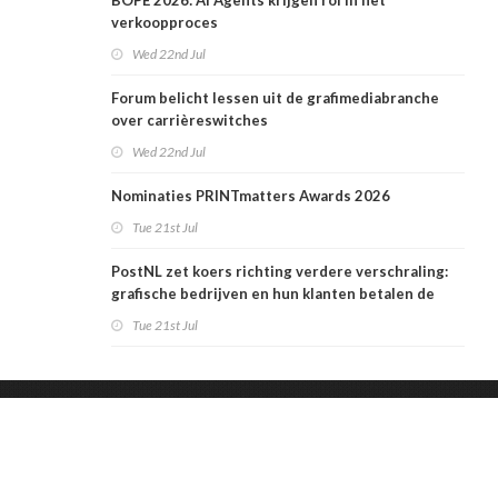
BOPE 2026: AI Agents krijgen rol in het
verkoopproces
Wed 22nd Jul
Forum belicht lessen uit de grafimediabranche
over carrièreswitches
Wed 22nd Jul
Nominaties PRINTmatters Awards 2026
Tue 21st Jul
PostNL zet koers richting verdere verschraling:
grafische bedrijven en hun klanten betalen de
rekening
Tue 21st Jul