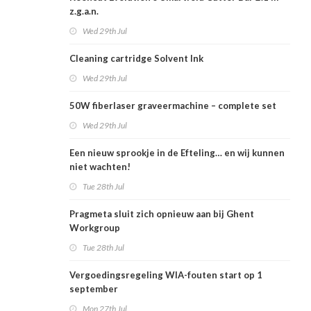
z.g.a.n.
Wed 29th Jul
Cleaning cartridge Solvent Ink
Wed 29th Jul
50W fiberlaser graveermachine – complete set
Wed 29th Jul
Een nieuw sprookje in de Efteling… en wij kunnen
niet wachten!
Tue 28th Jul
Pragmeta sluit zich opnieuw aan bij Ghent
Workgroup
Tue 28th Jul
Vergoedingsregeling WIA-fouten start op 1
september
Mon 27th Jul