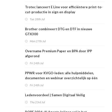
Trotec lanceert E Line voor efficiëntere print-to-
cut-productie in sign en display
Tue 28th Jul
Brother combineert DTG en DTF in nieuwe
GTX300
Mon 27th Jul
Overname Premium Paper en BPA door IPP
afgerond
Fri 24th Jul
PPWR voor KVGO-leden: alle hulpmiddelen,
documenten en webinar overzichtelijk op één
plek
Fri 24th Jul
Ledenvoordeel | Samen Digitaal Veilig
Thu 23rd Jul