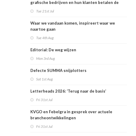
grafische bedrijven en hun klanten betalen de
rekening
Tue 21st Jul
Waar we vandaan komen, inspireert waar we
naartoe gaan
Tue 4th Aug
Editorial: De weg wijzen
Mon 3rd Aug
Defecte SUMMA snijplotters
Sat 1st Aug
Letterheads 2026: ‘Terug naar de basis’
Fri 31st Jul
KVGO en Febelgra in gesprek over actuele
brancheontwikkelingen
Fri 31st Jul