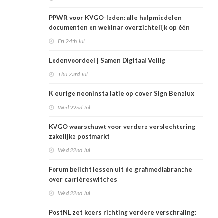
PPWR voor KVGO-leden: alle hulpmiddelen,
documenten en webinar overzichtelijk op één
plek
Fri 24th Jul
Ledenvoordeel | Samen Digitaal Veilig
Thu 23rd Jul
Kleurige neoninstallatie op cover Sign Benelux
Wed 22nd Jul
KVGO waarschuwt voor verdere verslechtering
zakelijke postmarkt
Wed 22nd Jul
Forum belicht lessen uit de grafimediabranche
over carrièreswitches
Wed 22nd Jul
PostNL zet koers richting verdere verschraling: