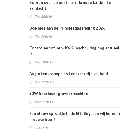
Zorgen over de postmarkt krijgen landelijke
aandacht
Thu 30th Jul
Doe mee aan de Prinsjesdag Peiling 2026
Thu 30th Jul
Controleer of jouw KVK-inschrijving nog actueel
is
Wed 29th Jul
Augurkenkroonprins koestert zijn vrijheid
Wed 29th Jul
50W fiberlaser graveermachine
Wed 29th Jul
Een nieuw sprookje in de Efteling… en wij kunnen
niet wachten!
Tue 28th Jul