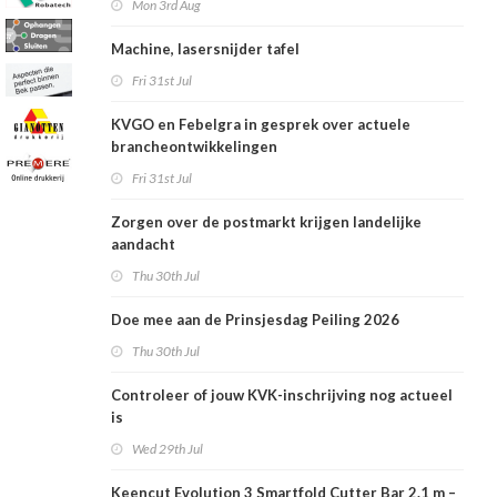
Mon 3rd Aug
Machine, lasersnijder tafel
Fri 31st Jul
KVGO en Febelgra in gesprek over actuele
brancheontwikkelingen
Fri 31st Jul
Zorgen over de postmarkt krijgen landelijke
aandacht
Thu 30th Jul
Doe mee aan de Prinsjesdag Peiling 2026
Thu 30th Jul
Controleer of jouw KVK-inschrijving nog actueel
is
Wed 29th Jul
Keencut Evolution 3 Smartfold Cutter Bar 2.1 m –