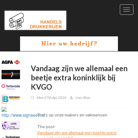
Toggl
navig
Vandaag zijn we allemaal een
beetje extra koninklijk bij
KVGO
Mon 27th Apr 2026
Lees Bron
Trots op onze makers en vakmensen
The post
Vandaag zijn we allemaal een beetje extra