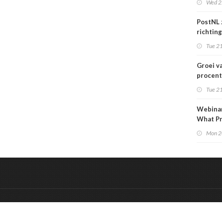
Wed 2
over
carrièr
PostNL 
richtin
verschr
Tue 21
grafisc
en hun 
Groei v
betalen
procent
markt
Tue 21
Webinar
What Pr
to Kno
Mon 2
&
Onderdeel van:
BrancheConnect
De