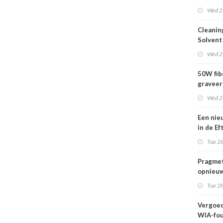
Bar 2.1 
Wed 2
Cleanin
Solvent
Wed 2
50W fib
graveer
complet
Wed 2
Een nie
in de Ef
wij kun
Tue 28
wachte
Pragmet
opnieuw
Ghent 
Tue 28
Vergoed
WIA-fou