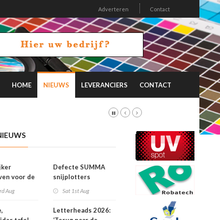
Adverteren
Contact
HOME
NIEUWS
LEVERANCIERS
CONTACT
NIEUWS
jker
Defecte SUMMA
jven voor de
snijplotters
Awards
rd Aug
Sat 1st Aug
,
Letterheads 2026: