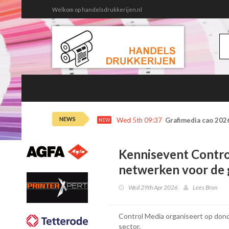
Welkom op handelsdrukkerijen.nl
NEWS
Wed 5th 09:37
Grafimedia cao 202
NEW
Kennisevent Control
netwerken voor de 
Wed 29th Apr 2026
Lees Bron
Control Media organiseert op dond
sector.