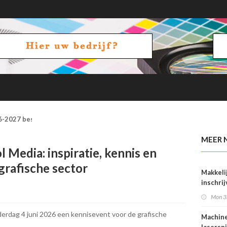
6-2027 beschikbaar in gedrukte vorm
MEER 
 Media: inspiratie, kennis en
grafische sector
Makkeli
inschri
FESPA 
Mon 3
erdag 4 juni 2026 een kennisevent voor de grafische
Machine