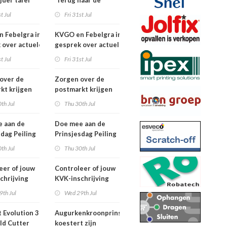
jder tafel
‘Terug naar de
basis’
t Jul
Fri 31st Jul
 Febelgra in
KVGO en Febelgra in
 over actuele
gesprek over actuele
ontwikkelingen
brancheontwikkelingen
t Jul
Fri 31st Jul
over de
Zorgen over de
kt krijgen
postmarkt krijgen
jke aandacht
landelijke aandacht
th Jul
Thu 30th Jul
 aan de
Doe mee aan de
sdag Peiling
Prinsjesdag Peiling
2026
th Jul
Thu 30th Jul
eer of jouw
Controleer of jouw
chrijving
KVK-inschrijving
ueel is
nog actueel is
9th Jul
Wed 29th Jul
 Evolution 3
Augurkenkroonprins
ld Cutter
koestert zijn