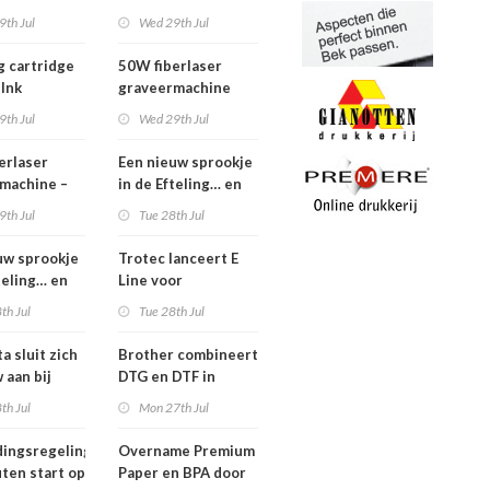
m – z.g.a.n.
vrijheid
9th Jul
Wed 29th Jul
g cartridge
50W fiberlaser
 Ink
graveermachine
9th Jul
Wed 29th Jul
erlaser
Een nieuw sprookje
machine –
in de Efteling… en
e set
wij kunnen niet
9th Jul
Tue 28th Jul
wachten!
uw sprookje
Trotec lanceert E
teling… en
Line voor
nen niet
efficiëntere print-
th Jul
Tue 28th Jul
n!
to-cut-productie in
sign en display
a sluit zich
Brother combineert
 aan bij
DTG en DTF in
Workgroup
nieuwe GTX300
th Jul
Mon 27th Jul
ingsregeling
Overname Premium
ten start op
Paper en BPA door