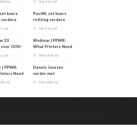
2nd Jul
Tue 21st Jul
eswitches
zet koers
PostNL zet koers
g verdere
richting verdere
aling:
verschraling:
st Jul
Tue 21st Jul
he bedrijven
grafische bedrijven
klanten
en hun klanten
an 20
Webinar | PPWR:
 de rekening
betalen de rekening
 voor OOH-
What Printers Need
to Know
st Jul
Mon 20th Jul
 | PPWR:
Dennis Joosten
inters Need
verder met
w
Presspower
0th Jul
Mon 20th Jul
Code & Hosted by:
 Meern Multimedia
VDVO
Contact