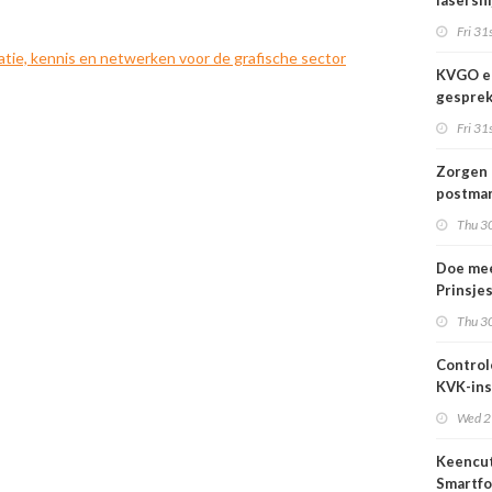
lasersni
Fri 31s
atie, kennis en netwerken voor de grafische sector
KVGO en
gesprek
branche
Fri 31s
Zorgen 
postmar
landeli
Thu 30
Doe mee
Prinsje
2026
Thu 30
Control
KVK-ins
nog act
Wed 2
Keencut
Smartfo