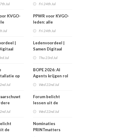
ember
IPP afgerond
7th Jul
Fri 24th Jul
oor KVGO-
PPWR voor KVGO-
lle
leden: alle
delen,
hulpmiddelen,
th Jul
Fri 24th Jul
nten en
documenten en
r
webinar
ordeel |
Ledenvoordeel |
telijk op
overzichtelijk op
igitaal
Samen Digitaal
k
één plek
Veilig
rd Jul
Thu 23rd Jul
e
BOPE 2026: AI
tallatie op
Agents krijgen rol
ign Benelux
in het
2nd Jul
Wed 22nd Jul
verkoopproces
aarschuwt
Forum belicht
rdere
lessen uit de
htering
grafimediabranche
2nd Jul
Wed 22nd Jul
ke postmarkt
over
carrièreswitches
elicht
Nominaties
it de
PRINTmatters
diabranche
Awards 2026