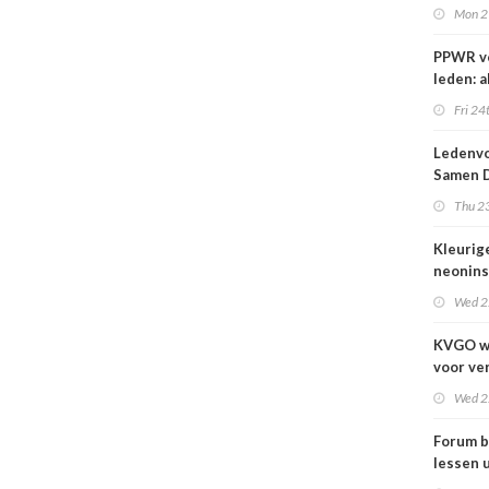
1 sept
Mon 2
PPWR v
leden: a
hulpmid
Fri 24
docume
webina
Ledenvo
overzich
Samen D
één ple
Veilig
Thu 23
Kleurig
neonins
cover S
Wed 2
KVGO w
voor ve
verslec
Wed 2
zakelij
Forum b
lessen u
grafime