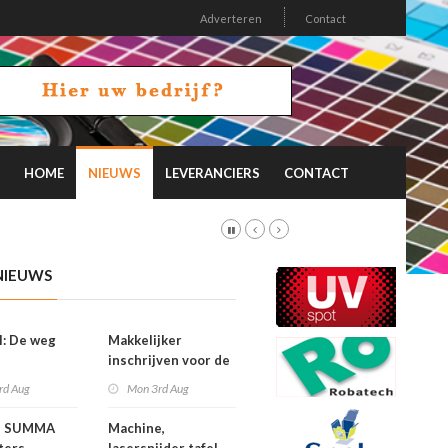
Adverteren
Contact
HOME
NIEUWS
LEVERANCIERS
CONTACT
NIEUWS
l: De weg
Makkelijker
inschrijven voor de
FESPA Awards
rd Aug
Mon 3rd Aug
e SUMMA
Machine,