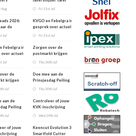
ters
lasersnijder tafel
t Aug
Fri 31st Jul
eads 2026:
KVGO en Febelgra in
naar de
gesprek over actuele
brancheontwikkelingen
t Jul
Fri 31st Jul
 Febelgra in
Zorgen over de
 over actuele
postmarkt krijgen
ontwikkelingen
landelijke aandacht
t Jul
Thu 30th Jul
over de
Doe mee aan de
kt krijgen
Prinsjesdag Peiling
jke aandacht
2026
th Jul
Thu 30th Jul
 aan de
Controleer of jouw
sdag Peiling
KVK-inschrijving
nog actueel is
th Jul
Wed 29th Jul
eer of jouw
Keencut Evolution 3
chrijving
Smartfold Cutter