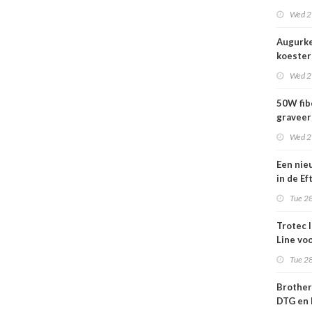
nog act
Wed 2
Augurk
koestert
vrijheid
Wed 2
50W fib
gravee
Wed 2
Een nie
in de Ef
wij kun
Tue 28
wachte
Trotec 
Line vo
efficiën
Tue 28
to-cut-
sign en 
Brother
DTG en 