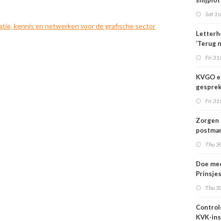
snijplot
Sat 1s
atie, kennis en netwerken voor de grafische sector
Letterh
‘Terug 
basis’
Fri 31s
KVGO en
gesprek
branche
Fri 31s
Zorgen 
postmar
landeli
Thu 30
Doe mee
Prinsje
2026
Thu 30
Control
KVK-ins