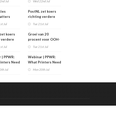
2nd Jul
Wed 22nd Jul
over
eswitches
carrièreswitches
ties
PostNL zet koers
atters
richting verdere
 2026
verschraling:
st Jul
Tue 21st Jul
grafische bedrijven
en hun klanten
zet koers
Groei van 20
betalen de rekening
g verdere
procent voor OOH-
aling:
markt
st Jul
Tue 21st Jul
he bedrijven
klanten
 | PPWR:
Webinar | PPWR:
 de rekening
inters Need
What Printers Need
w
to Know
0th Jul
Mon 20th Jul
Code & Hosted by:
 Meern Multimedia
VDVO
Contact