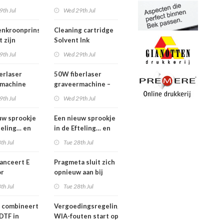
ueel is
Bar 2.1 m – z.g.a.n.
9th Jul
Wed 29th Jul
enkroonprins
Cleaning cartridge
 zijn
Solvent Ink
9th Jul
Wed 29th Jul
erlaser
50W fiberlaser
rmachine
graveermachine –
complete set
9th Jul
Wed 29th Jul
uw sprookje
Een nieuw sprookje
teling… en
in de Efteling… en
nen niet
wij kunnen niet
th Jul
Tue 28th Jul
n!
wachten!
lanceert E
Pragmeta sluit zich
or
opnieuw aan bij
tere print-
Ghent Workgroup
th Jul
Tue 28th Jul
productie in
display
 combineert
Vergoedingsregeling
DTF in
WIA-fouten start op