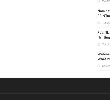
Wed 2
over
carrièr
Nomina
PRINTm
Awards
Tue 21
PostNL 
richtin
verschr
Tue 21
grafisc
en hun 
Webinar
betalen
What Pr
to Kno
Mon 2
&
Onderdeel van:
BrancheConnect
De