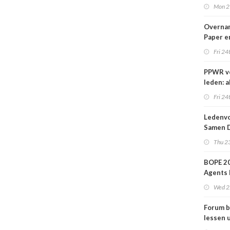
nieuwe
Mon 2
Overna
Paper e
IPP afg
Fri 24
PPWR v
leden: a
hulpmid
Fri 24
docume
webina
Ledenvo
overzich
Samen D
één ple
Veilig
Thu 23
BOPE 20
Agents 
in het
Wed 2
verkoo
Forum b
lessen u
grafime