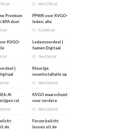
 GTX300
1 september
7th Jul
Mon 27th Jul
me Premium
PPWR voor KVGO-
n BPA door
leden: alle
erond
hulpmiddelen,
th Jul
Fri 24th Jul
documenten en
webinar
oor KVGO-
Ledenvoordeel |
overzichtelijk op
lle
Samen Digitaal
één plek
delen,
Veilig
th Jul
Thu 23rd Jul
nten en
r
ordeel |
Kleurige
telijk op
igitaal
neoninstallatie op
k
cover Sign Benelux
rd Jul
Wed 22nd Jul
26: AI
KVGO waarschuwt
krijgen rol
voor verdere
verslechtering
2nd Jul
Wed 22nd Jul
pproces
zakelijke postmarkt
elicht
Forum belicht
it de
lessen uit de
diabranche
grafimediabranche