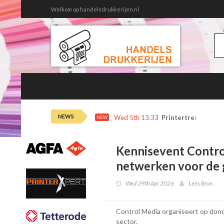
Welkom op handelsdrukkerijen.nl
NEWS
Wed 5th 13:33
Printertrends en m
NEW
Kennisevent Control
netwerken voor de 
Wed 29th Apr 2026
Lees Bron
Control Media organiseert op dond
sector.