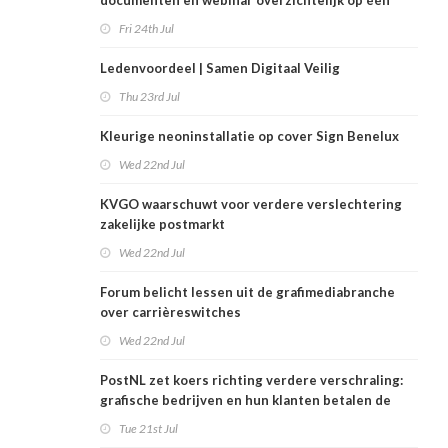
documenten en webinar overzichtelijk op één
plek
Fri 24th Jul
Ledenvoordeel | Samen Digitaal Veilig
Thu 23rd Jul
Kleurige neoninstallatie op cover Sign Benelux
Wed 22nd Jul
KVGO waarschuwt voor verdere verslechtering
zakelijke postmarkt
Wed 22nd Jul
Forum belicht lessen uit de grafimediabranche
over carrièreswitches
Wed 22nd Jul
PostNL zet koers richting verdere verschraling:
grafische bedrijven en hun klanten betalen de
rekening
Tue 21st Jul