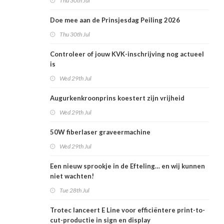
Thu 30th Jul
Doe mee aan de Prinsjesdag Peiling 2026
Thu 30th Jul
Controleer of jouw KVK-inschrijving nog actueel
is
Wed 29th Jul
Augurkenkroonprins koestert zijn vrijheid
Wed 29th Jul
50W fiberlaser graveermachine
Wed 29th Jul
Een nieuw sprookje in de Efteling… en wij kunnen
niet wachten!
Tue 28th Jul
Trotec lanceert E Line voor efficiëntere print-to-
cut-productie in sign en display