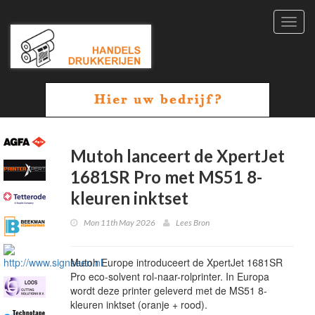
Toggl
navig
Mutoh lanceert de XpertJet
1681SR Pro met MS51 8-
kleuren inktset
Mon 11th May 2026
Lees Bron
Mutoh Europe introduceert de XpertJet 1681SR
Pro eco-solvent rol-naar-rolprinter. In Europa
wordt deze printer geleverd met de MS51 8-
kleuren inktset (oranje + rood).