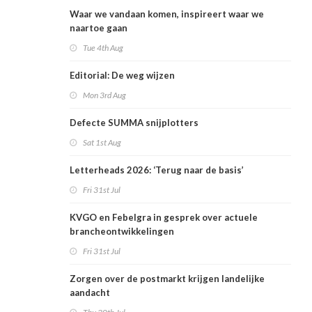
Waar we vandaan komen, inspireert waar we
naartoe gaan
Tue 4th Aug
Editorial: De weg wijzen
Mon 3rd Aug
Defecte SUMMA snijplotters
Sat 1st Aug
Letterheads 2026: ‘Terug naar de basis’
Fri 31st Jul
KVGO en Febelgra in gesprek over actuele
brancheontwikkelingen
Fri 31st Jul
Zorgen over de postmarkt krijgen landelijke
aandacht