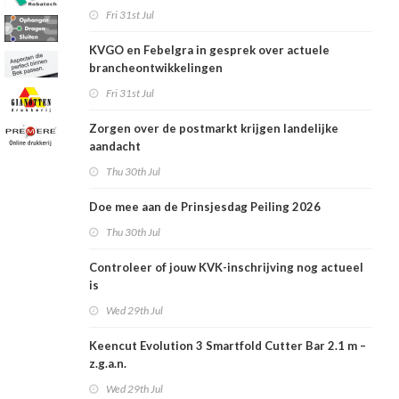
Fri 31st Jul
KVGO en Febelgra in gesprek over actuele
brancheontwikkelingen
Fri 31st Jul
Zorgen over de postmarkt krijgen landelijke
aandacht
Thu 30th Jul
Doe mee aan de Prinsjesdag Peiling 2026
Thu 30th Jul
Controleer of jouw KVK-inschrijving nog actueel
is
Wed 29th Jul
Keencut Evolution 3 Smartfold Cutter Bar 2.1 m –
z.g.a.n.
Wed 29th Jul