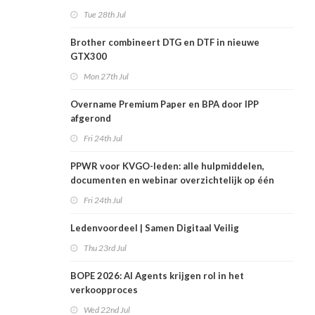
Tue 28th Jul
Brother combineert DTG en DTF in nieuwe
GTX300
Mon 27th Jul
Overname Premium Paper en BPA door IPP
afgerond
Fri 24th Jul
PPWR voor KVGO-leden: alle hulpmiddelen,
documenten en webinar overzichtelijk op één
plek
Fri 24th Jul
Ledenvoordeel | Samen Digitaal Veilig
Thu 23rd Jul
BOPE 2026: AI Agents krijgen rol in het
verkoopproces
Wed 22nd Jul