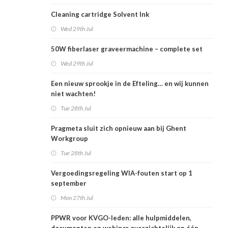
Cleaning cartridge Solvent Ink
Wed 29th Jul
50W fiberlaser graveermachine – complete set
Wed 29th Jul
Een nieuw sprookje in de Efteling… en wij kunnen
niet wachten!
Tue 28th Jul
Pragmeta sluit zich opnieuw aan bij Ghent
Workgroup
Tue 28th Jul
Vergoedingsregeling WIA-fouten start op 1
september
Mon 27th Jul
PPWR voor KVGO-leden: alle hulpmiddelen,