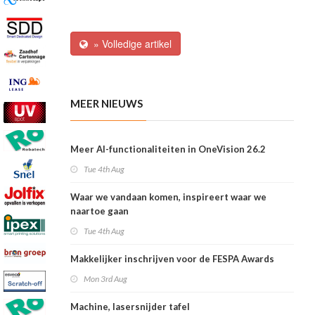
» Volledige artikel
MEER NIEUWS
Meer AI-functionaliteiten in OneVision 26.2
Tue 4th Aug
Waar we vandaan komen, inspireert waar we
naartoe gaan
Tue 4th Aug
Makkelijker inschrijven voor de FESPA Awards
Mon 3rd Aug
Machine, lasersnijder tafel