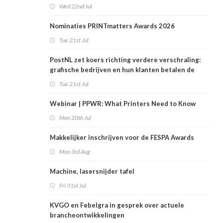
Wed 22nd Jul
Nominaties PRINTmatters Awards 2026
Tue 21st Jul
PostNL zet koers richting verdere verschraling:
grafische bedrijven en hun klanten betalen de
rekening
Tue 21st Jul
Webinar | PPWR: What Printers Need to Know
Mon 20th Jul
Makkelijker inschrijven voor de FESPA Awards
Mon 3rd Aug
Machine, lasersnijder tafel
Fri 31st Jul
KVGO en Febelgra in gesprek over actuele
brancheontwikkelingen