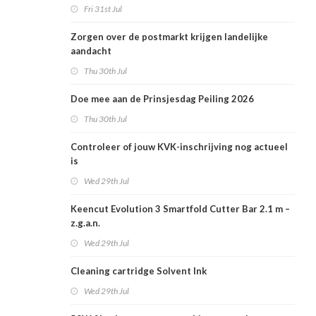
Fri 31st Jul
Zorgen over de postmarkt krijgen landelijke
aandacht
Thu 30th Jul
Doe mee aan de Prinsjesdag Peiling 2026
Thu 30th Jul
Controleer of jouw KVK-inschrijving nog actueel
is
Wed 29th Jul
Keencut Evolution 3 Smartfold Cutter Bar 2.1 m –
z.g.a.n.
Wed 29th Jul
Cleaning cartridge Solvent Ink
Wed 29th Jul