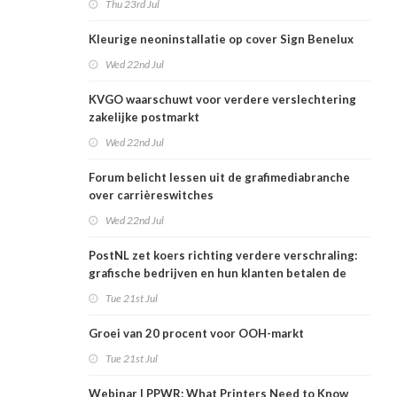
Thu 23rd Jul
Kleurige neoninstallatie op cover Sign Benelux
Wed 22nd Jul
KVGO waarschuwt voor verdere verslechtering
zakelijke postmarkt
Wed 22nd Jul
Forum belicht lessen uit de grafimediabranche
over carrièreswitches
Wed 22nd Jul
PostNL zet koers richting verdere verschraling:
grafische bedrijven en hun klanten betalen de
rekening
Tue 21st Jul
Groei van 20 procent voor OOH-markt
Tue 21st Jul
Webinar | PPWR: What Printers Need to Know