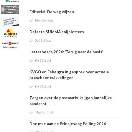
Editorial: De weg wijzen
Mon 3rd Aug
Defecte SUMMA snijplotters
Sat 1st Aug
Letterheads 2026: ‘Terug naar de basis’
Fri 31st Jul
KVGO en Febelgra in gesprek over actuele
brancheontwikkelingen
Fri 31st Jul
Zorgen over de postmarkt krijgen landelijke
aandacht
Thu 30th Jul
Doe mee aan de Prinsjesdag Peiling 2026