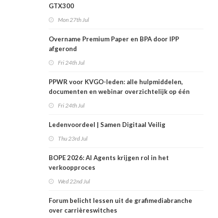
GTX300
Mon 27th Jul
Overname Premium Paper en BPA door IPP
afgerond
Fri 24th Jul
PPWR voor KVGO-leden: alle hulpmiddelen,
documenten en webinar overzichtelijk op één
plek
Fri 24th Jul
Ledenvoordeel | Samen Digitaal Veilig
Thu 23rd Jul
BOPE 2026: AI Agents krijgen rol in het
verkoopproces
Wed 22nd Jul
Forum belicht lessen uit de grafimediabranche
over carrièreswitches