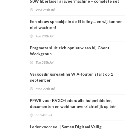
50W fiberlaser graveermachine – complete set
Wed 29th Jul
Een nieuw sprookje in de Efteling… en wij kunnen
niet wachten!
Tue 28th Jul
Pragmeta sluit zich opnieuw aan bij Ghent
Workgroup
Tue 28th Jul
Vergoedingsregeling WIA-fouten start op 1
september
Mon 27th Jul
PPWR voor KVGO-leden: alle hulpmiddelen,
documenten en webinar overzichtelijk op één
plek
Fri 24th Jul
Ledenvoordeel | Samen Digitaal Veilig