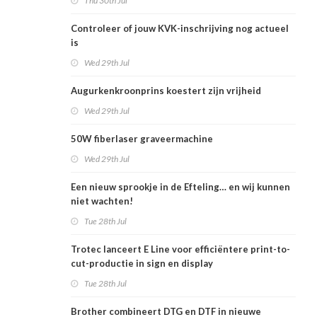
Thu 30th Jul
Controleer of jouw KVK-inschrijving nog actueel
is
Wed 29th Jul
Augurkenkroonprins koestert zijn vrijheid
Wed 29th Jul
50W fiberlaser graveermachine
Wed 29th Jul
Een nieuw sprookje in de Efteling… en wij kunnen
niet wachten!
Tue 28th Jul
Trotec lanceert E Line voor efficiëntere print-to-
cut-productie in sign en display
Tue 28th Jul
Brother combineert DTG en DTF in nieuwe