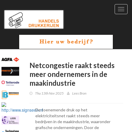
Toggl
navig
Netcongestie raakt steeds
meer ondernemers in de
maakindustrie
Thu 13th Nov 2025
Lees Bron
De toenemende druk op het
elektriciteitsnet raakt steeds meer
bedrijven in de maakindustrie, waaronder
grafische ondernemingen. Door de